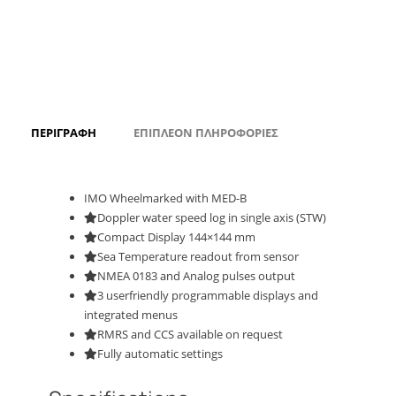
ΠΕΡΙΓΡΑΦΉ
ΕΠΙΠΛΈΟΝ ΠΛΗΡΟΦΟΡΊΕΣ
IMO Wheelmarked with MED-B
Doppler water speed log in single axis (STW)
Compact Display 144×144 mm
Sea Temperature readout from sensor
NMEA 0183 and Analog pulses output
3 userfriendly programmable displays and
integrated menus
RMRS and CCS available on request
Fully automatic settings