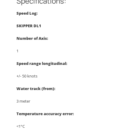
Specifications:
Speed Log:
SKIPPER DL1
Number of Axis:
1
Speed range longitudinal:
+/- 50 knots
Water track (from):
3 meter
Temperature accuracy error:
<1°C