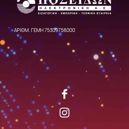
ΑΡΙΘΜ. ΓΕΜΗ 75309758000