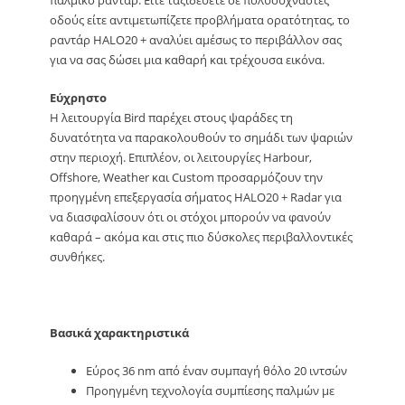
παλμικό ραντάρ. Είτε ταξιδεύετε σε πολυσύχναστες
οδούς είτε αντιμετωπίζετε προβλήματα ορατότητας, το
ραντάρ HALO20 + αναλύει αμέσως το περιβάλλον σας
για να σας δώσει μια καθαρή και τρέχουσα εικόνα.
Εύχρηστο
Η λειτουργία Bird παρέχει στους ψαράδες τη
δυνατότητα να παρακολουθούν το σημάδι των ψαριών
στην περιοχή. Επιπλέον, οι λειτουργίες Harbour,
Offshore, Weather και Custom προσαρμόζουν την
προηγμένη επεξεργασία σήματος HALO20 + Radar για
να διασφαλίσουν ότι οι στόχοι μπορούν να φανούν
καθαρά – ακόμα και στις πιο δύσκολες περιβαλλοντικές
συνθήκες.
Βασικά χαρακτηριστικά
Εύρος 36 nm από έναν συμπαγή θόλο 20 ιντσών
Προηγμένη τεχνολογία συμπίεσης παλμών με