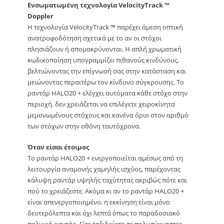
Ενσωματωμένη τεχνολογία VelocityTrack ™
Doppler
Η τεχνολογία VelocityTrack ™ παρέχει άμεση οπτική
ανατροφοδότηση σχετικά με το αν οι στόχοι
πλησιάζουν ή απομακρύνονται. Η απλή χρωματική
κωδικοποίηση υπογραμμίζει πιθανούς κινδύνους,
βελτιώνοντας την επίγνωσή σας στην κατάσταση και
μειώνοντας περαιτέρω τον κίνδυνο σύγκρουσης. Το
ραντάρ HALO20 + ελέγχει αυτόματα κάθε στόχο στην
περιοχή. δεν χρειάζεται να επιλέγετε χειροκίνητα
μεμονωμένους στόχους και κανένα όριο στον αριθμό
των στόχων στην οθόνη ταυτόχρονα.
Όταν είσαι έτοιμος
Το ραντάρ HALO20 + ενεργοποιείται αμέσως από τη
λειτουργία αναμονής χαμηλής ισχύος, παρέχοντας
κάλυψη ραντάρ υψηλής ταχύτητας ακριβώς πότε και
πού το χρειάζεστε. Ακόμα κι αν το ραντάρ HALO20 +
είναι απενεργοποιημένο, η εκκίνηση είναι μόνο
δευτερόλεπτα και όχι λεπτά όπως το παραδοσιακό