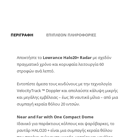
ΠΕΡΙΓΡΑΦΉ
ΕΠΙΠΛΈΟΝ ΠΛΗΡΟΦΟΡΊΕΣ
Αποκτήστε το
Lowrance Halo20+ Radar
με σχεδόν
πραγματικό χρόνο και κορυφαία λειτουργία 60
στροφών ανά λεπτό.
Εντοπίστε άμεσα τους κινδύνους με την τεχνολογία
VelocityTrack ™ Doppler και απολαύστε κάλυψη μικρής
και μεγάλης εμβέλειας – έως 36 ναυτικά μίλια – από μια
συμπαγή κεραία θόλου 20 ιντσών.
Near and Far with One Compact Dome
Ιδανικό για παράκτιους κόλπους και ψαρόβαρκες, το
ραντάρ HALO20 + είναι μια συμπαγής κεραία θόλου