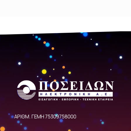
ΑΡΙΘΜ. ΓΕΜΗ 75309758000