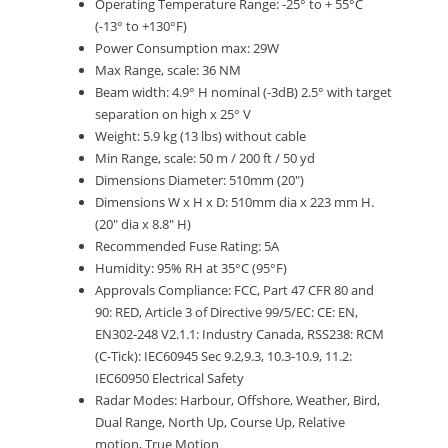
Operating Temperature Range: -25° to + 55°C
(-13° to +130°F)
Power Consumption max: 29W
Max Range, scale: 36 NM
Beam width: 4.9° H nominal (-3dB) 2.5° with target
separation on high x 25° V
Weight: 5.9 kg (13 lbs) without cable
Min Range, scale: 50 m / 200 ft / 50 yd
Dimensions Diameter: 510mm (20″)
Dimensions W x H x D: 510mm dia x 223 mm H.
(20″ dia x 8.8″ H)
Recommended Fuse Rating: 5A
Humidity: 95% RH at 35°C (95°F)
Approvals Compliance: FCC, Part 47 CFR 80 and
90: RED, Article 3 of Directive 99/5/EC: CE: EN,
EN302-248 V2.1.1: Industry Canada, RSS238: RCM
(C-Tick): IEC60945 Sec 9.2,9.3, 10.3-10.9, 11.2:
IEC60950 Electrical Safety
Radar Modes: Harbour, Offshore, Weather, Bird,
Dual Range, North Up, Course Up, Relative
motion, True Motion