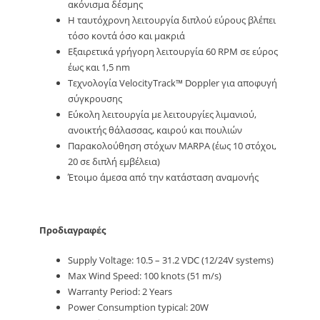
ακόνισμα δέσμης
Η ταυτόχρονη λειτουργία διπλού εύρους βλέπει
τόσο κοντά όσο και μακριά
Εξαιρετικά γρήγορη λειτουργία 60 RPM σε εύρος
έως και 1,5 nm
Τεχνολογία VelocityTrack™ Doppler για αποφυγή
σύγκρουσης
Εύκολη λειτουργία με λειτουργίες λιμανιού,
ανοικτής θάλασσας, καιρού και πουλιών
Παρακολούθηση στόχων MARPA (έως 10 στόχοι,
20 σε διπλή εμβέλεια)
Έτοιμο άμεσα από την κατάσταση αναμονής
Προδιαγραφές
Supply Voltage: 10.5 – 31.2 VDC (12/24V systems)
Max Wind Speed: 100 knots (51 m/s)
Warranty Period: 2 Years
Power Consumption typical: 20W