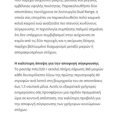
που παρέχει ανίχνευση μικρής, μεσαίας και μεγάλης
εμβέλειας υψηλής ποιότητας. Παρακολουθήστε δύο
αποστάσεις ταυτόχρονα σε λειτουργία Dual Range, η
οποία σας επιτρέπει να παρακολουθείτε πολύ καιρικά
κελιά καιρού ενώ αναζητάτε πιο στενούς κινδύνους
σύγκρουσης. Η τεχνολογία συμπίεσης παλμού σημαίνει
ότι δεν υπάρχουν συμβιβασμοί στην ανίχνευση σε
καμία από τις δύο περιοχές και η ακύρωση δέσμης
παρέχει βελτιωμένο διαχωρισμό μεταξύ μικρών ή
απομακρυσμένων στόχων.
Η καλύτερη άποψη για την αποφυγή σύγκρουσης
Το ραντάρ HALO20 + εκτελεί πλήρη σάρωση 360 μοιρών
κάθε δευτερόλεπτο λόγω της πρώτης περιστροφής 60
στροφών ανά λεπτό στη βιομηχανία του σε αποστάσεις
έως 1,5 ναυτικά μίλια. Αυτές οι εξαιρετικά γρήγορες
ενημερώσεις σάς προσφέρουν μια σχεδόν πραγματική
ώρα σε κοντινή απόσταση, την καλύτερη προβολή για
την αποφυγή σύγκρουσης των γρήγορων κινούμενων
στόχων.