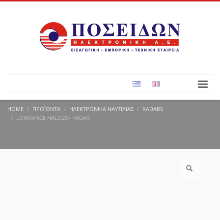
HOME
ΠΡΟΪΌΝΤΑ
ΗΛΕΚΤΡΟΝΙΚΆ ΝΑΥΤΙΛΊΑΣ
RADARS
LOWRANCE HALO20+ RADAR