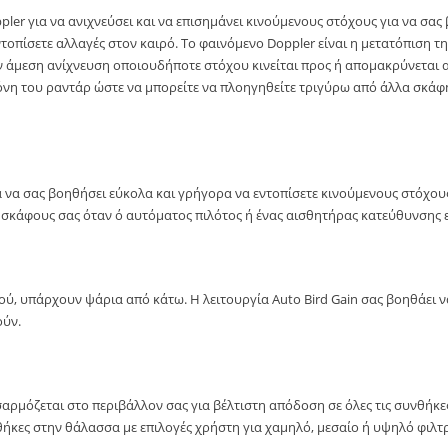
er για να ανιχνεύσει και να επισημάνει κινούμενους στόχους για να σας
ντοπίσετε αλλαγές στον καιρό. Το φαινόμενο Doppler είναι η μετατόπιση 
ην άμεση ανίχνευση οποιουδήποτε στόχου κινείται προς ή απομακρύνεται 
όνη του ραντάρ ώστε να μπορείτε να πλοηγηθείτε τριγύρω από άλλα σκά
α να σας βοηθήσει εύκολα και γρήγορα να εντοπίσετε κινούμενους στόχου
κάφους σας όταν ό αυτόματος πιλότος ή ένας αισθητήρας κατεύθυνσης ε
ύ, υπάρχουν ψάρια από κάτω. Η λειτουργία Auto Bird Gain σας βοηθάει ν
ούν.
ρμόζεται στο περιβάλλον σας για βέλτιστη απόδοση σε όλες τις συνθήκες,
θήκες στην θάλασσα με επιλογές χρήστη για χαμηλό, μεσαίο ή υψηλό φιλτ