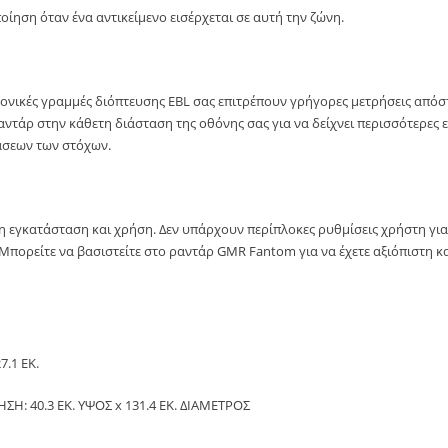
οίηση όταν ένα αντικείμενο εισέρχεται σε αυτή την ζώνη.
ρονικές γραμμές διόπτευσης EBL σας επιτρέπουν γρήγορες μετρήσεις απόσ
αντάρ στην κάθετη διάσταση της οθόνης σας για να δείχνει περισσότερες
άσεων των στόχων.
λη εγκατάσταση και χρήση. Δεν υπάρχουν περίπλοκες ρυθμίσεις χρήστη γι
 Μπορείτε να βασιστείτε στο ραντάρ GMR Fantom για να έχετε αξιόπιστη κα
7.1 ΕΚ.
: 40.3 ΕΚ. ΥΨΟΣ x 131.4 ΕΚ. ΔΙΑΜΕΤΡΟΣ