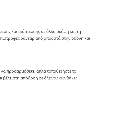
τασης και διόπτευσης σε άλλα σκάφη και τη
 επιστροφές ραντάρ από μπροστά στην οθόνη και
α να προσαρμόσετε, απλά τοποθετήστε το
ι βέλτιστη απόδοση σε όλες τις συνθήκες.