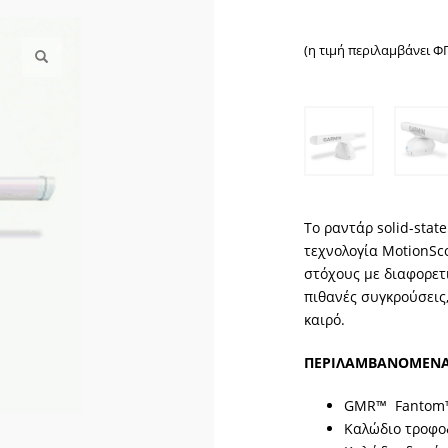
(η τιμή περιλαμβάνει Φ
Το ραντάρ solid-sta
τεχνολογία MotionSco
στόχους με διαφορετ
πιθανές συγκρούσεις
καιρό.
ΠΕΡΙΛΑΜΒΑΝΟΜΕΝ
GMR™ Fantom
Καλώδιο τροφο