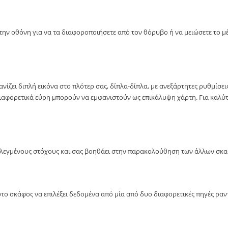
ην οθόνη για να τα διαφοροποιήσετε από τον θόρυβο ή να μειώσετε το μέγ
νίζει διπλή εικόνα στο πλότερ σας, δίπλα-δίπλα, με ανεξάρτητες ρυθμίσε
 διαφορετικά εύρη μπορούν να εμφανιστούν ως επικάλυψη χάρτη. Για καλ
ιλεγμένους στόχους και σας βοηθάει στην παρακολούθηση των άλλων σκ
το σκάφος να επιλέξει δεδομένα από μία από δυο διαφορετικές πηγές ραν