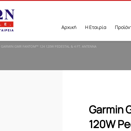
Αρχική
Η Εταιρία
Προϊόν
GARMIN GMR FANTOM™ 124 120W PEDESTAL & 4 FT. ΑNTENNA
Garmin 
120W Ped