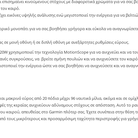
ι επισημαίνει κινούμενους στόχους με διαφορετικά χρώματα για να σας β
 τον καιρό.
ει εικόνες υψηλής ανάλυσης ενώ μεγιστοποιεί την ενέργεια για να βελτι
 ιστορικό μονοπάτι για να σας βοηθήσει γρήγορα και εύκολα να αναγνωρίσ
ς σε μονή οθόνη ή σε διπλή οθόνη με ανεξάρτητες ρυθμίσεις εύρους.
120W χρησιμοποιεί την τεχνολογία MotionScope για να ανιχνεύει και να το
ανές συγκρούσεις, να βρείτε σμήνη πουλιών και να ανιχνεύσετε τον καιρ
ιστοποιεί την ενέργεια ώστε να σας βοηθήσει να ανιχνεύσετε και να αναγν
και μακρινό εύρος από 20 πόδια μέχρι 96 ναυτικά μίλια, ακόμα και σε ομί
ές της κεραίας ανιχνεύουν αδύναμους στόχους σε απόσταση. Αυτό το ραντ
υ καιρού, απευθείας στο Garmin πλότερ σας. Έχετε συνέπεια στην θέση 
από τους μικρότερους και προσαρμόσιμη ταχύτητα περιστροφής για γρήγ