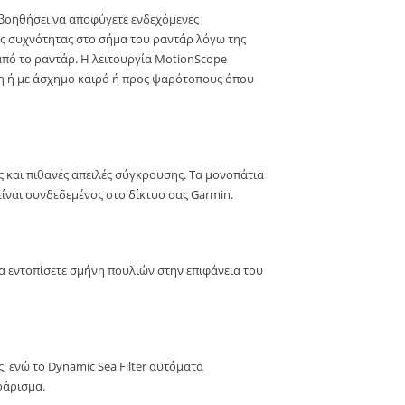
 βοηθήσει να αποφύγετε ενδεχόμενες
της συχνότητας στο σήμα του ραντάρ λόγω της
από το ραντάρ. Η λειτουργία MotionScope
φη ή με άσχημο καιρό ή προς ψαρότοπους όπου
ς και πιθανές απειλές σύγκρουσης. Τα μονοπάτια
ίναι συνδεδεμένος στο δίκτυο σας Garmin.
α εντοπίσετε σμήνη πουλιών στην επιφάνεια του
 ενώ το Dynamic Sea Filter αυτόματα
ράρισμα.