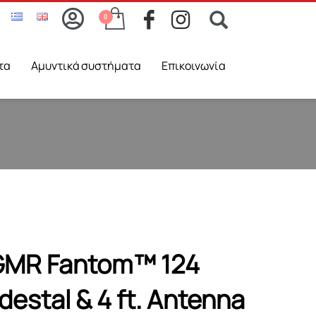
τα
Aμυντικά συστήματα
Επικοινωνία
GMR Fantom™ 124
estal & 4 ft. Αntenna