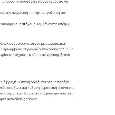
οηθήσουν να αποφύγετε τις συγκρούσεις, να
ώσει την ανίχνευση και την αναγνώριση του
ετε κινούμενους στόχους λαμβάνοντας υπόψιν
νίζει κινούμενους στόχους με διαφορετικά
ό. Περιλαμβάνει τεχνολογία επέκτασης παλμού η
ωρίσετε στόχους. Το εύρος ανίχνευσης ξεκινά
χλη ή βροχή. Η στενή οριζόντια δέσμη παρέχει
άρ σας δίνει μια καθαρή περιεκτική εικόνα της
των στόχων και εξαιρετικό διαχωρισμό που σας
ορες ανανεώσεις οθόνης.