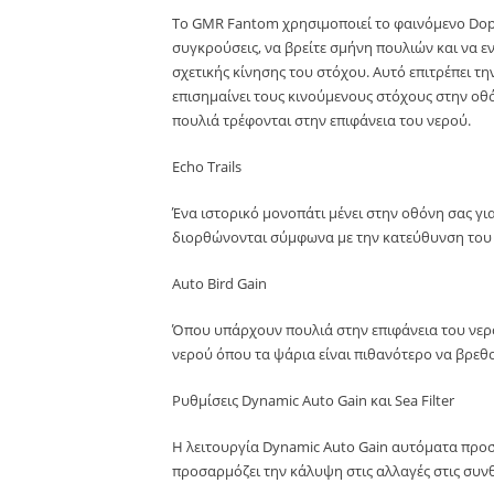
Το GMR Fantom χρησιμοποιεί το φαινόμενο Doppl
συγκρούσεις, να βρείτε σμήνη πουλιών και να ε
σχετικής κίνησης του στόχου. Αυτό επιτρέπει τ
επισημαίνει τους κινούμενους στόχους στην οθ
πουλιά τρέφονται στην επιφάνεια του νερού.
Echo Trails
Ένα ιστορικό μονοπάτι μένει στην οθόνη σας γι
διορθώνονται σύμφωνα με την κατεύθυνση του σ
Auto Bird Gain
Όπου υπάρχουν πουλιά στην επιφάνεια του νερο
νερού όπου τα ψάρια είναι πιθανότερο να βρεθ
Ρυθμίσεις Dynamic Auto Gain και Sea Filter
Η λειτουργία Dynamic Auto Gain αυτόματα προσα
προσαρμόζει την κάλυψη στις αλλαγές στις συν