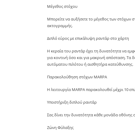
Μέγεθος στόχου
Μπορείτε να αυξήσετε το μέγεθος των στόχων στ
ακτογραμμής.
Διπλό εύρος με επικάλυψη ραντάρ στο χάρτη
Η κεραία του ραντάρ έχει τη δυνατότητα να εμφα
για κοντινή όσο και για μακρινή απόσταση. Τα
αυτόματου πιλότου ή αισθητήρα κατεύθυνσης.
Παρακολούθηση στόχων MARPA
Η λειτουργία MARPA παρακολουθεί μέχρι 10 επ
Υποστήριξη διπλού ραντάρ
Σας δίνει την δυνατότητα κάθε μονάδα οθόνης σ
Ζώνη Φύλαξης