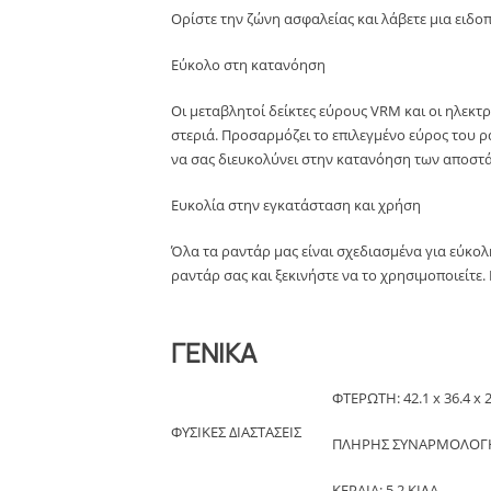
Ορίστε την ζώνη ασφαλείας και λάβετε μια ειδοπ
Εύκολο στη κατανόηση
Οι μεταβλητοί δείκτες εύρους VRM και οι ηλεκτ
στεριά. Προσαρμόζει το επιλεγμένο εύρος του ρ
να σας διευκολύνει στην κατανόηση των αποστ
Ευκολία στην εγκατάσταση και χρήση
Όλα τα ραντάρ μας είναι σχεδιασμένα για εύκο
ραντάρ σας και ξεκινήστε να το χρησιμοποιείτε.
ΓΕΝΙΚΑ
ΦΤΕΡΩΤΗ: 42.1 x 36.4 x 2
ΦΥΣΙΚΕΣ ΔΙΑΣΤΑΣΕΙΣ
ΠΛΗΡΗΣ ΣΥΝΑΡΜΟΛΟΓΗΣΗ
ΚΕΡΑΙΑ: 5,2 ΚΙΛΑ