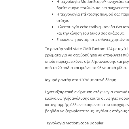
Η τεχνολογία MotionScope™ ανιχνεύει κα
βρείτε σμήνη πουλιών και να ανιχνεύσετε
Η τεχνολογία επέκτασης παλμού σας παρέχ
στόχου.
Η λειτουργία echo trails εμφανίζει ένα
και την κίνηση του δικού σας σκάφους.
Επικάλυψη ραντάρ στις οθόνες χαρτών σα
Το ραντάρ solid-state GMR Fantom 124 με ισχύ 
χρώματα για να σας βοηθήσει να αποφύγετε πιθ
οποία παρέχει εικόνες υψηλής ανάλυσης και μεγ
από τα 20 πόδια και φτάνει τα 96 ναυτικά μίλια.
Ισχυρό ραντάρ στα 120W με στενή δέσμη
Έχετε εξαιρετική ανίχνευση στόχων για κοντινό 
εικόνα υψηλής ανάλυσης και τα οι υψηλές κορυφ
ακτογραμμής, άλλων σκαφών και του επερχόμενο
βοηθάει να ξεχωρίσετε τους μεγάλους στόχους 
Τεχνολογία MotionScope Doppler