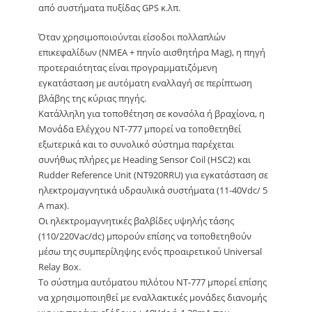
από συστήματα πυξίδας GPS κ.λπ.
Όταν χρησιμοποιούνται είσοδοι πολλαπλών
επικεφαλίδων (NMEA + πηνίο αισθητήρα Mag), η πηγή
προτεραιότητας είναι προγραμματιζόμενη
εγκατάσταση με αυτόματη εναλλαγή σε περίπτωση
βλάβης της κύριας πηγής.
Κατάλληλη για τοποθέτηση σε κονσόλα ή βραχίονα, η
Μονάδα Ελέγχου NT-777 μπορεί να τοποθετηθεί
εξωτερικά και το συνολικό σύστημα παρέχεται
συνήθως πλήρες με Heading Sensor Coil (HSC2) και
Rudder Reference Unit (NT920RRU) για εγκατάσταση σε
ηλεκτρομαγνητικά υδραυλικά συστήματα (11-40Vdc/ 5
A max).
Οι ηλεκτρομαγνητικές βαλβίδες υψηλής τάσης
(110/220Vac/dc) μπορούν επίσης να τοποθετηθούν
μέσω της συμπερίληψης ενός προαιρετικού Universal
Relay Box.
Το σύστημα αυτόματου πιλότου NT-777 μπορεί επίσης
να χρησιμοποιηθεί με εναλλακτικές μονάδες διανομής