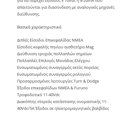
για να παρέχει εξόδους ± 10Vdc ή 4-20mA που
απαιτούνται για διασύνδεση με αναλογικές μηχανές
διεύθυνσης.
Βασικά χαρακτηριστικά
Διπλές Είσοδοι Επικεφαλίδας NMEA
Είσοδος κεφαλής πηνίου αισθητήρα Mag
Διεύθυνση τροχιάς πολλαπλών σημείων
Πολλαπλές Επιλογές Μονάδας Ελέγχου
Ενσωματωμένος συναγερμός εκτός πορείας
Ενσωματωμένος συναγερμός ρολογιού
Προσαρμοσμένες λειτουργίες Turn & Dodge
Έξοδοι επικεφαλίδων NMEA & Furuno
Τροφοδοτικό 11-40Vdc
Διακόπτης στερεάς κατάστασης ονομαστικής 11-
40Vdc/5A Έξοδοι σε ηλεκτρομαγνητικές βαλβίδες