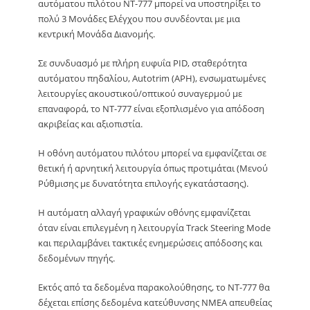
αυτόματου πιλότου NT-777 μπορεί να υποστηρίξει το
πολύ 3 Μονάδες Ελέγχου που συνδέονται με μια
κεντρική Μονάδα Διανομής.
Σε συνδυασμό με πλήρη ευφυΐα PID, σταθερότητα
αυτόματου πηδαλίου, Autotrim (APH), ενσωματωμένες
λειτουργίες ακουστικού/οπτικού συναγερμού με
επαναφορά, το NT-777 είναι εξοπλισμένο για απόδοση
ακριβείας και αξιοπιστία.
Η οθόνη αυτόματου πιλότου μπορεί να εμφανίζεται σε
θετική ή αρνητική λειτουργία όπως προτιμάται (Μενού
Ρύθμισης με δυνατότητα επιλογής εγκατάστασης).
Η αυτόματη αλλαγή γραφικών οθόνης εμφανίζεται
όταν είναι επιλεγμένη η λειτουργία Track Steering Mode
και περιλαμβάνει τακτικές ενημερώσεις απόδοσης και
δεδομένων πηγής.
Εκτός από τα δεδομένα παρακολούθησης, το NT-777 θα
δέχεται επίσης δεδομένα κατεύθυνσης NMEA απευθείας