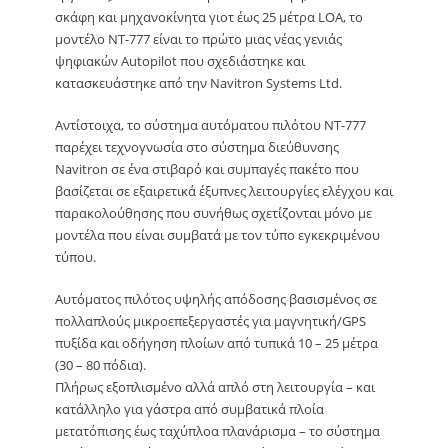
σκάφη και μηχανοκίνητα γιοτ έως 25 μέτρα LOA, το
μοντέλο NT-777 είναι το πρώτο μιας νέας γενιάς
ψηφιακών Autopilot που σχεδιάστηκε και
κατασκευάστηκε από την Navitron Systems Ltd.
Αντίστοιχα, το σύστημα αυτόματου πιλότου NT-777
παρέχει τεχνογνωσία στο σύστημα διεύθυνσης
Navitron σε ένα στιβαρό και συμπαγές πακέτο που
βασίζεται σε εξαιρετικά έξυπνες λειτουργίες ελέγχου και
παρακολούθησης που συνήθως σχετίζονται μόνο με
μοντέλα που είναι συμβατά με τον τύπο εγκεκριμένου
τύπου.
Αυτόματος πιλότος υψηλής απόδοσης βασισμένος σε
πολλαπλούς μικροεπεξεργαστές για μαγνητική/GPS
πυξίδα και οδήγηση πλοίων από τυπικά 10 – 25 μέτρα
(30 – 80 πόδια).
Πλήρως εξοπλισμένο αλλά απλό στη λειτουργία – και
κατάλληλο για γάστρα από συμβατικά πλοία
μετατόπισης έως ταχύπλοα πλανάρισμα – το σύστημα