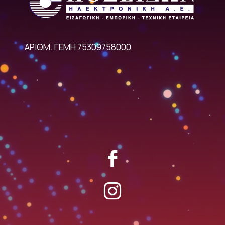
ΑΡΙΘΜ. ΓΕΜΗ 75309758000