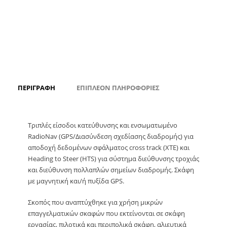
ΠΕΡΙΓΡΑΦΉ
ΕΠΙΠΛΈΟΝ ΠΛΗΡΟΦΟΡΊΕΣ
Τριπλές είσοδοι κατεύθυνσης και ενσωματωμένο
RadioNav (GPS/Διασύνδεση σχεδίασης διαδρομής) για
αποδοχή δεδομένων σφάλματος cross track (XTE) και
Heading to Steer (HTS) για σύστημα διεύθυνσης τροχιάς
και διεύθυνση πολλαπλών σημείων διαδρομής. Σκάφη
με μαγνητική και/ή πυξίδα GPS.
Σκοπός που αναπτύχθηκε για χρήση μικρών
επαγγελματικών σκαφών που εκτείνονται σε σκάφη
εργασίας, πιλοτικά και περιπολικά σκάφη, αλιευτικά