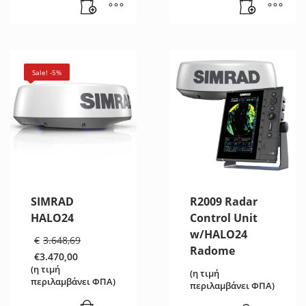
Sale! -5%
SIMRAD
R2009 Radar
HALO24
Control Unit
w/HALO24
Original
€
3.648,69
price
Radome
€
3.470,00
was:
Η
(η τιμή
€3.648,69.
(η τιμή
τρέχουσα
περιλαμβάνει ΦΠΑ)
περιλαμβάνει ΦΠΑ)
τιμή
είναι: