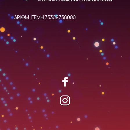
ΑΡΙΘΜ. ΓΕΜΗ 75309758000