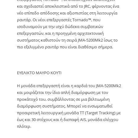
και σχεδιαστεί αποκλειστικά από το JRC, φέρνοντας ένα
νέο επίπεδο απόδοσης και αξιοπιστίας στη λειτουργία
ραντάρ. Οι νέοι επεξεργαστές Tornado™, που
ισοδυναμούν με την ισχύ δώδεκα συμβατικών
επεξεργαστών, και η προηγμένη αρχιτεκτονική
συστήματος καθιστούν τη σειρά JMA-5200Mk2 ίσως το
πιο εξελιγμένο ραντάρ που είναι διαθέσιμο σήμερα.
ΕΥΕΛΙΚΤΟ ΜΑΥΡΟ ΚΟΥΤΙ
Η μονάδα επεξεργαστή είναι η καρδιά του JMA-5200Mk2
και μοιράζεται την ίδια απλή διαμόρφωση με τον
προκάτοχό του, συμβάλλοντας σε μια βελτιωμένη
διαμόρφωση συστήματος. Μπορεί να ενσωματωθεί
προαιρετική λειτουργική μονάδα TT (Target Tracking) με
έως και 30 στόχους και ή διεπαφή AIS, μονάδα ελέγχου
πλότερ.