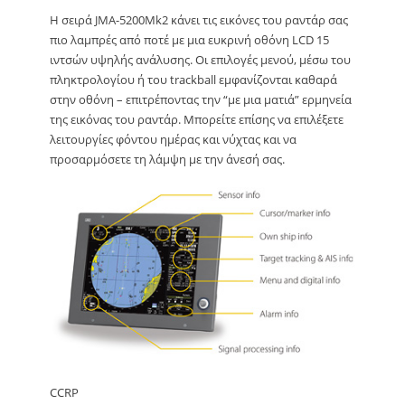
Η σειρά JMA-5200Mk2 κάνει τις εικόνες του ραντάρ σας
πιο λαμπρές από ποτέ με μια ευκρινή οθόνη LCD 15
ιντσών υψηλής ανάλυσης. Οι επιλογές μενού, μέσω του
πληκτρολογίου ή του trackball εμφανίζονται καθαρά
στην οθόνη – επιτρέποντας την “με μια ματιά” ερμηνεία
της εικόνας του ραντάρ. Μπορείτε επίσης να επιλέξετε
λειτουργίες φόντου ημέρας και νύχτας και να
προσαρμόσετε τη λάμψη με την άνεσή σας.
CCRP