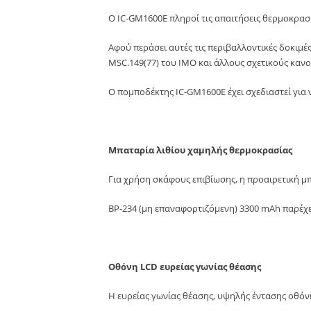
Ο IC-GM1600E πληροί τις απαιτήσεις θερμοκρα
Αφού περάσει αυτές τις περιβαλλοντικές δοκιμέ
MSC.149(77) του ΙΜΟ και άλλους σχετικούς κανο
Ο πομποδέκτης IC-GM1600E έχει σχεδιαστεί για 
Μπαταρία λιθίου χαμηλής θερμοκρασίας
Για χρήση σκάφους επιβίωσης, η προαιρετική μ
BP-234 (μη επαναφορτιζόμενη) 3300 mAh παρέχει
Οθόνη LCD ευρείας γωνίας θέασης
Η ευρείας γωνίας θέασης, υψηλής έντασης οθόν