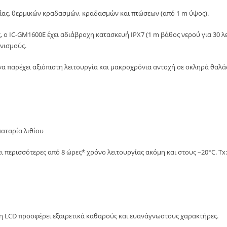
σίας, θερμικών κραδασμών, κραδασμών και πτώσεων (από 1 m ύψος).
ς, ο IC-GM1600E έχει αδιάβροχη κατασκευή IPX7 (1 m βάθος νερού για 30 
νισμούς.
να παρέχει αξιόπιστη λειτουργία και μακροχρόνια αντοχή σε σκληρά θαλά
παταρία λιθίου
 περισσότερες από 8 ώρες* χρόνο λειτουργίας ακόμη και στους –20°C. Tx:
η LCD προσφέρει εξαιρετικά καθαρούς και ευανάγνωστους χαρακτήρες.