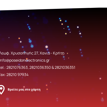
Λεωφ. Χρυσοπηγής 27, Χανιά - Κρήτη
info@poseidonelectronics.gr
tel.:
2821076363
,
2821036350
&
2821036351
fax: 28210 97934
Βρείτε μας στο χάρτη