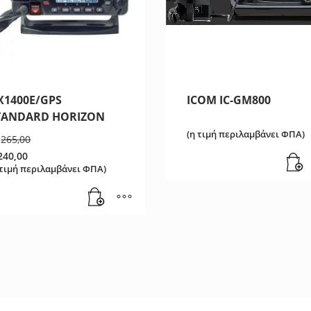
X1400E/GPS
ICOM IC-GM800
TANDARD HORIZON
(η τιμή περιλαμβάνει ΦΠΑ)
Original
265,00
price
240,00
was:
 τιμή περιλαμβάνει ΦΠΑ)
€265,00.
ρέχουσα
ιμή
ναι:
40,00.