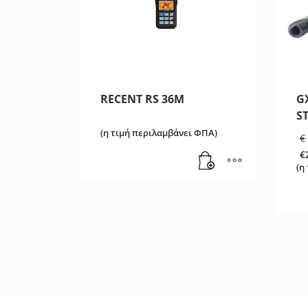
RECENT RS 36M
G
S
(η τιμή περιλαμβάνει ΦΠΑ)
€
€
Η
(η
τ
τ
εί
€2