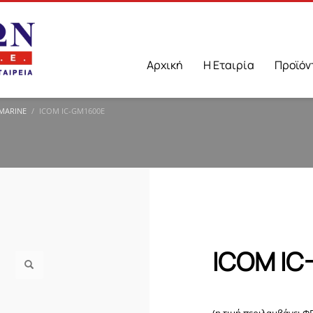
Αρχική
Η Εταιρία
Προϊόν
 MARINE
ICOM IC-GM1600E
ICOM IC