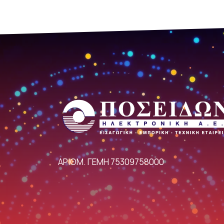
ΑΡΙΘΜ. ΓΕΜΗ 75309758000