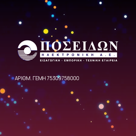
ΑΡΙΘΜ. ΓΕΜΗ 75309758000