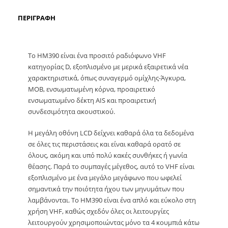
ΠΕΡΙΓΡΑΦΉ
Το HM390 είναι ένα προσιτό ραδιόφωνο VHF
κατηγορίας D, εξοπλισμένο με μερικά εξαιρετικά νέα
χαρακτηριστικά, όπως συναγερμό ομίχλης-Άγκυρα,
MOB, ενσωματωμένη κόρνα, προαιρετικό
ενσωματωμένο δέκτη AIS και προαιρετική
συνδεσιμότητα ακουστικού.
Η μεγάλη οθόνη LCD δείχνει καθαρά όλα τα δεδομένα
σε όλες τις περιστάσεις και είναι καθαρά ορατό σε
όλους, ακόμη και υπό πολύ κακές συνθήκες ή γωνία
θέασης. Παρά το συμπαγές μέγεθος, αυτό το VHF είναι
εξοπλισμένο με ένα μεγάλο μεγάφωνο που ωφελεί
σημαντικά την ποιότητα ήχου των μηνυμάτων που
λαμβάνονται. Το ΗΜ390 είναι ένα απλό και εύκολο στη
χρήση VHF, καθώς σχεδόν όλες οι λειτουργίες
λειτουργούν χρησιμοποιώντας μόνο τα 4 κουμπιά κάτω