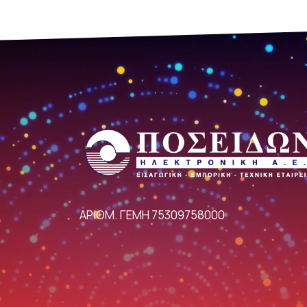
ΑΡΙΘΜ. ΓΕΜΗ 75309758000