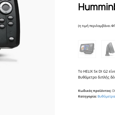
Humminb
(η τιμή περιλαμβάνει Φ
Το HELIX 5x DI G2 ε
Βυθόμετρο διπλής δέσ
Κωδικός προϊόντος:
D
Κατηγορία:
Βυθόμετρα