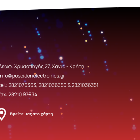
Λεωφ. Χρυσοπηγής 27, Χανιά - Κρήτη
info@poseidonelectronics.gr
tel.:
2821076363
,
2821036350
&
2821036351
fax: 28210 97934
Βρείτε μας στο χάρτη