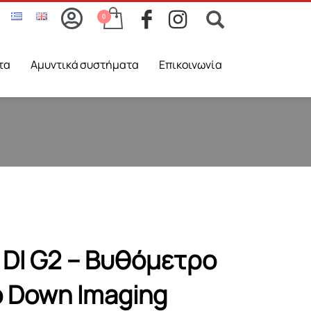
τα
Aμυντικά συστήματα
Επικοινωνία
 DI G2 – Βυθόμετρο
 Down Imaging