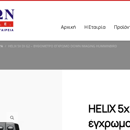
Αρχική
Η Εταιρία
Προϊόν
ΡΑ
HELIX 5X DI G2 – ΒΥΘΌΜΕΤΡΟ ΈΓΧΡΩΜΟ DOWN IMAGING HUMMINBIRD
HELIX 5x
έγχρωμο