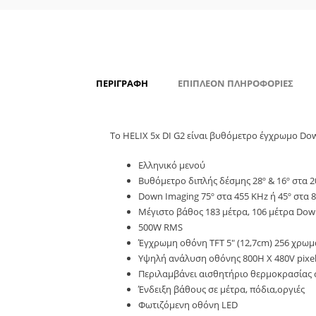
ΠΕΡΙΓΡΑΦΉ
ΕΠΙΠΛΈΟΝ ΠΛΗΡΟΦΟΡΊΕΣ
Το HELIX 5x DI G2 είναι βυθόμετρο έγχρωμο Do
Ελληνικό μενού
Βυθόμετρο διπλής δέσμης 28º & 16º στα 2
Down Imaging 75º στα 455 KHz ή 45º στα 
Μέγιστο βάθος 183 μέτρα, 106 μέτρα Dow
500W RMS
Έγχρωμη οθόνη TFT 5″ (12,7cm) 256 χρω
Υψηλή ανάλυση οθόνης 800H Χ 480V pixe
Περιλαμβάνει αισθητήριο θερμοκρασίας
Ένδειξη βάθους σε μέτρα, πόδια,οργιές
Φωτιζόμενη οθόνη LED