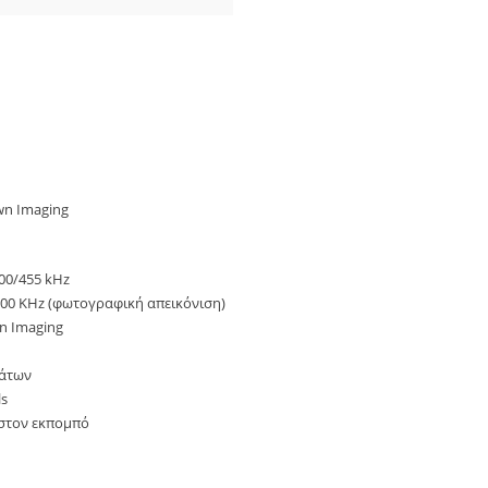
wn Imaging
00/455 kHz
800 KHz (φωτογραφική απεικόνιση)
n Imaging
μάτων
ls
 στον εκπομπό