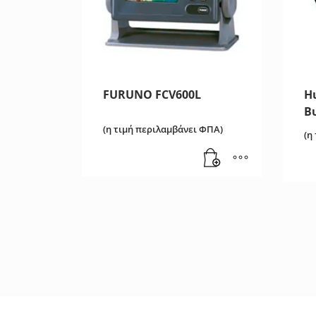
FURUNO FCV600L
H
Β
(η τιμή περιλαμβάνει ΦΠΑ)
(η