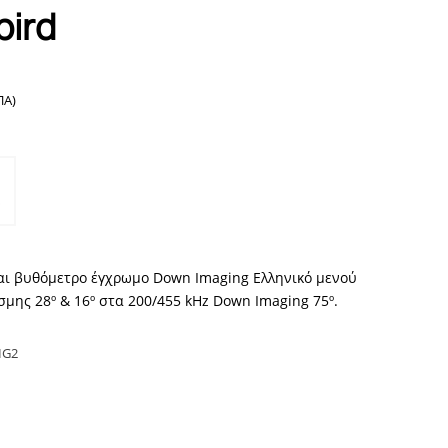
ird
ΠΑ)
ίναι βυθόμετρο έγχρωμο Down Imaging Ελληνικό μενού
μης 28º & 16º στα 200/455 kHz Down Imaging 75º.
IG2