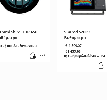
umminbird HDR 650
Simrad S2009
υθόμετρο
Βυθόμετρο
Original
€
1.509,07
 τιμή περιλαμβάνει ΦΠΑ)
price
€
1.433,65
was:
Η
(η τιμή περιλαμβάνει ΦΠΑ)
€1.509,07.
τρέχουσα
τιμή
είναι:
€1.433,65.