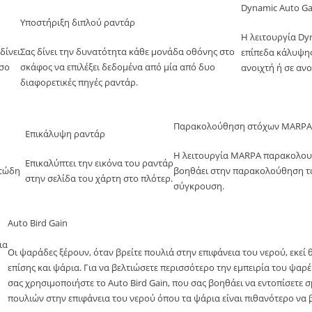
Dynamic Auto Ga
Υποστήριξη διπλού ραντάρ
Η λειτουργία Dy
δίνει
Σας δίνει την δυνατότητα κάθε μονάδα οθόνης στο
επίπεδα κάλυψης 
όσο
σκάφος να επιλέξει δεδομένα από μία από δυο
ανοιχτή ή σε αν
διαφορετικές πηγές ραντάρ.
Παρακολούθηση στόχων MARPA
Επικάλυψη ραντάρ
Η λειτουργία MARPA παρακολουθε
Επικαλύπτει την εικόνα του ραντάρ
ατώδη
βοηθάει στην παρακολούθηση τ
στην σελίδα του χάρτη στο πλότερ.
σύγκρουση.
Auto Bird Gain
ια
Οι ψαράδες ξέρουν, όταν βρείτε πουλιά στην επιφάνεια του νερού, εκεί 
επίσης και ψάρια. Για να βελτιώσετε περισσότερο την εμπειρία του ψαρ
σας χρησιμοποιήστε το Auto Bird Gain, που σας βοηθάει να εντοπίσετε 
πουλιών στην επιφάνεια του νερού όπου τα ψάρια είναι πιθανότερο να 