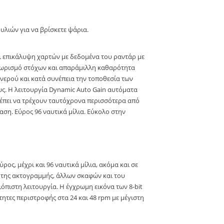
υλιών για να βρίσκετε ψάρια.
ει επικάλυψη χαρτών με δεδομένα του ραντάρ με
αχωρισμό στόχων και απαράμιλλη καθαρότητα
 νερού και κατά συνέπεια την τοποθεσία των
υς. Η λειτουργία Dynamic Auto Gain αυτόματα
ρέπει να τρέχουν ταυτόχρονα περισσότερα από
αση. Εύρος 96 ναυτικά μίλια. Εύκολο στην
ος, μέχρι και 96 ναυτικά μίλια, ακόμα και σε
να της ακτογραμμής, άλλων σκαφών και του
όπιστη λειτουργία. Η έγχρωμη εικόνα των 8-bit
τητες περιστροφής στα 24 και 48 rpm με μέγιστη