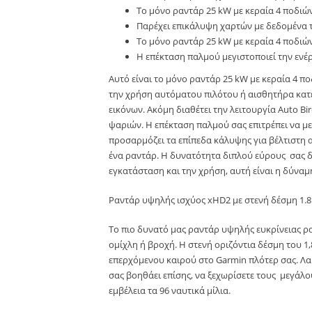
Το μόνο ραντάρ 25 kW με κεραία 4 ποδιώ
Παρέχει επικάλυψη χαρτών με δεδομένα τ
Το μόνο ραντάρ 25 kW με κεραία 4 ποδιών
Η επέκταση παλμού μεγιστοποιεί την ενέ
Αυτό είναι το μόνο ραντάρ 25 kW με κεραία 4 
την χρήση αυτόματου πιλότου ή αισθητήρα κατε
εικόνων. Ακόμη διαθέτει την λειτουργία Auto B
ψαριών. Η επέκταση παλμού σας επιτρέπει να με
προσαρμόζει τα επίπεδα κάλυψης για βέλτιστη 
ένα ραντάρ. Η δυνατότητα διπλού εύρους σας δί
εγκατάσταση και την χρήση, αυτή είναι η δύναμ
Ραντάρ υψηλής ισχύος xHD2 με στενή δέσμη 1.8
Το πιο δυνατό μας ραντάρ υψηλής ευκρίνειας ραν
ομίχλη ή βροχή. Η στενή οριζόντια δέσμη του 1
επερχόμενου καιρού στο Garmin πλότερ σας. Λαμ
σας βοηθάει επίσης, να ξεχωρίσετε τους μεγάλου
εμβέλεια τα 96 ναυτικά μίλια.