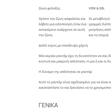
Ζώνη φύλαξης
VRM & EBL
Ορίστε την ζώνη ασφαλείας και
Οι μεταβλητοί 
λάβετε μια ειδοποίηση όταν ένα
γραμμές διόπτ
αντικείμενο εισέρχεται σε αυτή
μετρήσεις από
την ζώνη.
και τη στεριά.
Διπλό εύρος με επικάλυψη χάρτη
Μία κεραία ραντάρ έχει τη δυνατότητα να σας δί
κοντινή και μακρινή απόσταση. Η μια ή και οι
Η δύναμη της απλότητας σε ραντάρ
Αυτό το ραντάρ είναι σχεδιασμένο για να είναι
εγκαταστήστε το και ξεκινήστε να το χρησιμοποι
ΓΕΝΙΚΑ