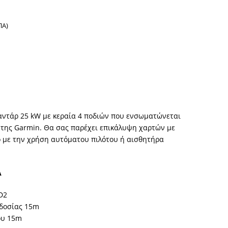
ΠΑ)
ραντάρ 25 kW με κεραία 4 ποδιών που ενσωματώνεται
 της Garmin. Θα σας παρέχει επικάλυψη χαρτών με
 με την χρήση αυτόματου πιλότου ή αισθητήρα
Α
D2
δοσίας 15m
ου 15m