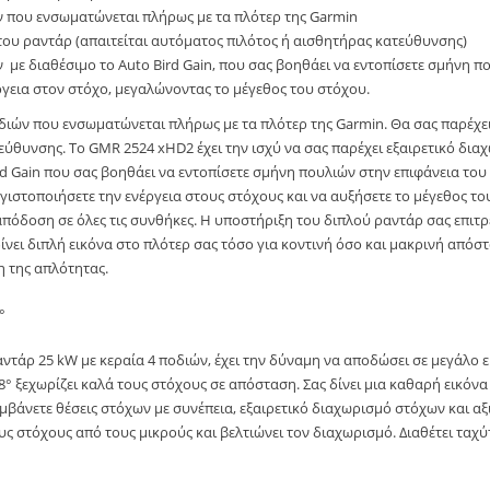
ν που ενσωματώνεται πλήρως με τα πλότερ της Garmin
ου ραντάρ (απαιτείται αυτόματος πιλότος ή αισθητήρας κατεύθυνσης)
 με διαθέσιμο το Auto Bird Gain, που σας βοηθάει να εντοπίσετε σμήνη πο
ργεια στον στόχο, μεγαλώνοντας το μέγεθος του στόχου.
ποδιών που ενσωματώνεται πλήρως με τα πλότερ της Garmin. Θα σας παρέχ
ύθυνσης. Το GMR 2524 xHD2 έχει την ισχύ να σας παρέχει εξαιρετικό δι
ird Gain που σας βοηθάει να εντοπίσετε σμήνη πουλιών στην επιφάνεια του
γιστοποιήσετε την ενέργεια στους στόχους και να αυξήσετε το μέγεθος το
απόδοση σε όλες τις συνθήκες. Η υποστήριξη του διπλού ραντάρ σας επιτ
νει διπλή εικόνα στο πλότερ σας τόσο για κοντινή όσο και μακρινή απόστ
η της απλότητας.
°
τάρ 25 kW με κεραία 4 ποδιών, έχει την δύναμη να αποδώσει σε μεγάλο εύρ
,8° ξεχωρίζει καλά τους στόχους σε απόσταση. Σας δίνει μια καθαρή εικό
βάνετε θέσεις στόχων με συνέπεια, εξαιρετικό διαχωρισμό στόχων και αξι
ς στόχους από τους μικρούς και βελτιώνει τον διαχωρισμό. Διαθέτει ταχύ