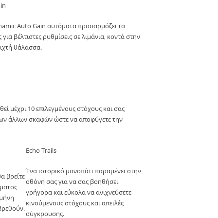
in
namic Auto Gain αυτόματα προσαρμόζει τα
για βέλτιστες ρυθμίσεις σε λιμάνια, κοντά στην
οιχτή θάλασσα.
ί μέχρι 10 επιλεγμένους στόχους και σας
ων άλλων σκαφών ώστε να αποφύγετε την
Echo Trails
Ένα ιστορικό μονοπάτι παραμένει στην
θα βρείτε
οθόνη σας για να σας βοηθήσει
έματος
γρήγορα και εύκολα να ανιχνεύσετε
σμήνη
κινούμενους στόχους και απειλές
βρεθούν.
σύγκρουσης.