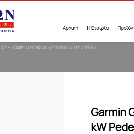
Αρχική
Η Εταιρία
Προϊόν
GARMIN GMR™ 2524 XHD2 25 KW PEDESTAL & 4 FT. ANTENNA
Garmin 
kW Pedes