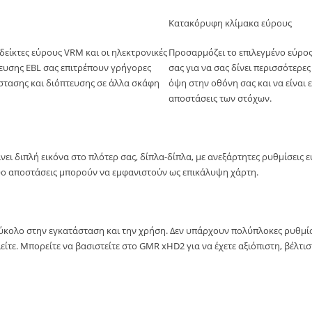
Κατακόρυφη κλίμακα εύρους
δείκτες εύρους VRM και οι ηλεκτρονικές
Προσαρμόζει το επιλεγμένο εύρος
ευσης EBL σας επιτρέπουν γρήγορες
σας για να σας δίνει περισσότερε
στασης και διόπτευσης σε άλλα σκάφη
όψη στην οθόνη σας και να είναι 
αποστάσεις των στόχων.
νει διπλή εικόνα στο πλότερ σας, δίπλα-δίπλα, με ανεξάρτητες ρυθμίσεις 
 δυο αποστάσεις μπορούν να εμφανιστούν ως επικάλυψη χάρτη.
 εύκολο στην εγκατάσταση και την χρήση. Δεν υπάρχουν πολύπλοκες ρυθμί
είτε. Μπορείτε να βασιστείτε στο GMR xHD2 για να έχετε αξιόπιστη, βέλτι