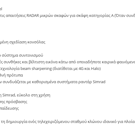
el
ια τις απαιτήσεις RADAR μικρών σκαφών για σκάφη κατηγορίας Α (Όταν συν
μένη σχεδίαση κονσόλας
ο σύστημα συντονισμού
ικές συνθήκες και βέλτιστη εικόνα κάτω από οποιαδήποτε καιρικά φαινόμεν
χνολογία beam sharpening (διατίθεται με 4G και Halo)
θνή πρότυπα
ταν συνδυάζεται με καθορισμένα συστήματα ραντάρ Simrad
 Simrad, εύκολο στη χρήση
εσης πρόσβασης
παίδευσης
α τη δημιουργία ενός τηλεχειριζόμενου σταθμού κλώνου ιδανικό για πλοία 