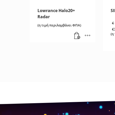
Lowrance Halo20+
S
Radar
€
(η τιμή περιλαμβάνει ΦΠΑ)
€
Η
(η
τ
τ
εί
€3