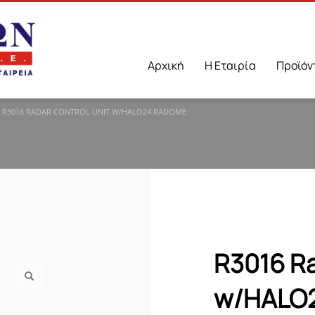
Αρχική
Η Εταιρία
Προϊόν
R3016 RADAR CONTROL UNIT W/HALO24 RADOME
R3016 Ra
w/HALO