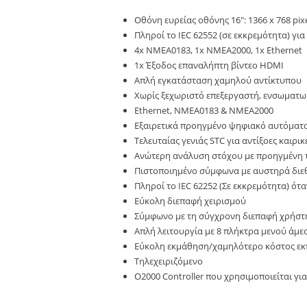
Οθόνη ευρείας οθόνης 16″: 1366 x 768 pix
Πληροί το IEC 62552 (σε εκκρεμότητα) γ
4x NMEA0183, 1x NMEA2000, 1x Ethernet
1x Έξοδος επαναλήπτη βίντεο HDMI
Απλή εγκατάσταση χαμηλού αντίκτυπου
Χωρίς ξεχωριστό επεξεργαστή, ενσωματω
Ethernet, NMEA0183 & NMEA2000
Εξαιρετικά προηγμένο ψηφιακό αυτόματ
Τελευταίας γενιάς STC για αντίξοες καιρ
Ανώτερη ανάλυση στόχου με προηγμένη τε
Πιστοποιημένο σύμφωνα με αυστηρά διε
Πληροί το IEC 62252 (Σε εκκρεμότητα) ό
Εύκολη διεπαφή χειρισμού
Σύμφωνο με τη σύγχρονη διεπαφή χρήστη
Απλή λειτουργία με 8 πλήκτρα μενού άμ
Εύκολη εκμάθηση/χαμηλότερο κόστος εκ
Τηλεχειριζόμενο
O2000 Controller που χρησιμοποιείται γι