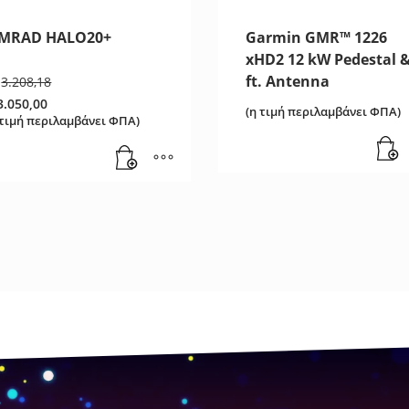
IMRAD HALO20+
Garmin GMR™ 1226
xHD2 12 kW Pedestal &
Original
ft. Antenna
3.208,18
price
3.050,00
was:
(η τιμή περιλαμβάνει ΦΠΑ)
 τιμή περιλαμβάνει ΦΠΑ)
€3.208,18.
ρέχουσα
ιμή
ναι:
.050,00.