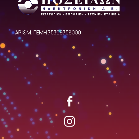
ΑΡΙΘΜ. ΓΕΜΗ 75309758000