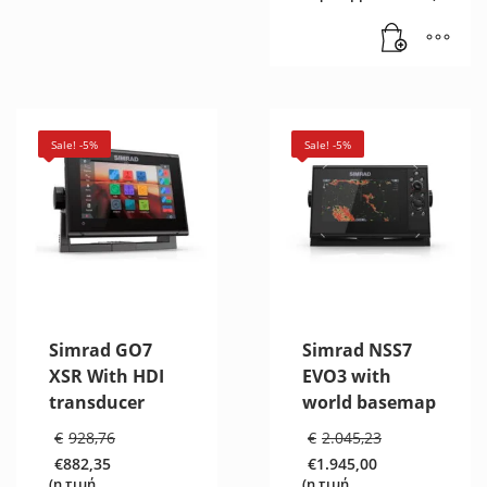
τιμή
είναι:
€1.355,00.
Sale! -5%
Sale! -5%
Simrad GO7
Simrad NSS7
XSR With HDI
EVO3 with
transducer
world basemap
Original
Original
€
928,76
€
2.045,23
price
price
€
882,35
€
1.945,00
was:
was:
Η
Η
(η τιμή
(η τιμή