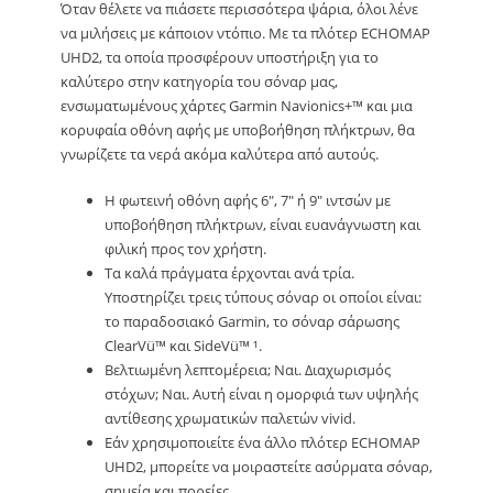
Όταν θέλετε να πιάσετε περισσότερα ψάρια, όλοι λένε
να μιλήσεις με κάποιον ντόπιο. Με τα πλότερ ECHOMAP
UHD2, τα οποία προσφέρουν υποστήριξη για το
καλύτερο στην κατηγορία του σόναρ μας,
ενσωματωμένους χάρτες Garmin Navionics+™ και μια
κορυφαία οθόνη αφής με υποβοήθηση πλήκτρων, θα
γνωρίζετε τα νερά ακόμα καλύτερα από αυτούς.
Η φωτεινή οθόνη αφής 6″, 7″ ή 9″ ιντσών με
υποβοήθηση πλήκτρων, είναι ευανάγνωστη και
φιλική προς τον χρήστη.
Τα καλά πράγματα έρχονται ανά τρία.
Υποστηρίζει τρεις τύπους σόναρ οι οποίοι είναι:
το παραδοσιακό Garmin, το σόναρ σάρωσης
ClearVü™ και SideVü™ ¹.
Βελτιωμένη λεπτομέρεια; Ναι. Διαχωρισμός
στόχων; Ναι. Αυτή είναι η ομορφιά των υψηλής
αντίθεσης χρωματικών παλετών vivid.
Εάν χρησιμοποιείτε ένα άλλο πλότερ ECHOMAP
UHD2, μπορείτε να μοιραστείτε ασύρματα σόναρ,
σημεία και πορείες.