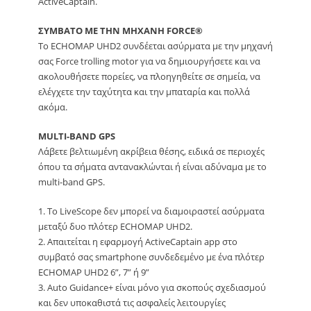
ActiveCaptain.
ΣΥΜΒΑΤΟ ΜΕ ΤΗΝ ΜΗΧΑΝΗ FORCE®
Το ECHOMAP UHD2 συνδέεται ασύρματα με την μηχανή
σας Force trolling motor για να δημιουργήσετε και να
ακολουθήσετε πορείες, να πλοηγηθείτε σε σημεία, να
ελέγχετε την ταχύτητα και την μπαταρία και πολλά
ακόμα.
MULTI-BAND GPS
Λάβετε βελτιωμένη ακρίβεια θέσης, ειδικά σε περιοχές
όπου τα σήματα αντανακλώνται ή είναι αδύναμα με το
multi-band GPS.
1. Το LiveScope δεν μπορεί να διαμοιραστεί ασύρματα
μεταξύ δυο πλότερ ECHOMAP UHD2.
2. Απαιτείται η εφαρμογή ActiveCaptain app στο
συμβατό σας smartphone συνδεδεμένο με ένα πλότερ
ECHOMAP UHD2 6”, 7” ή 9”
3. Auto Guidance+ είναι μόνο για σκοπούς σχεδιασμού
και δεν υποκαθιστά τις ασφαλείς λειτουργίες