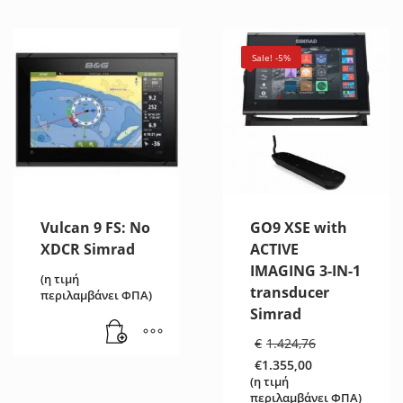
Sale! -5%
Vulcan 9 FS: No
GO9 XSE with
XDCR Simrad
ACTIVE
IMAGING 3-IN-1
(η τιμή
transducer
περιλαμβάνει ΦΠΑ)
Simrad
Original
€
1.424,76
price
€
1.355,00
was:
Η
(η τιμή
€1.424,76
τρέχουσα
περιλαμβάνει ΦΠΑ)