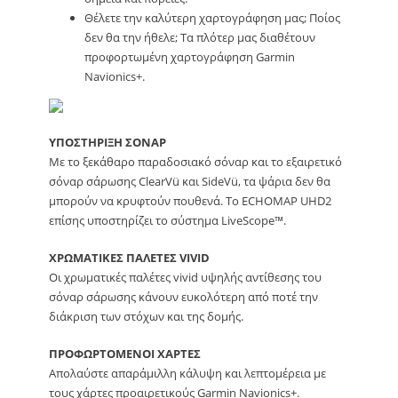
Θέλετε την καλύτερη χαρτογράφηση μας; Ποίος
δεν θα την ήθελε; Τα πλότερ μας διαθέτουν
προφορτωμένη χαρτογράφηση Garmin
Navionics+.
ΥΠΟΣΤΗΡΙΞΗ ΣΟΝΑΡ
Με το ξεκάθαρο παραδοσιακό σόναρ και το εξαιρετικό
σόναρ σάρωσης ClearVü και SideVü, τα ψάρια δεν θα
μπορούν να κρυφτούν πουθενά. Το ECHOMAP UHD2
επίσης υποστηρίζει το σύστημα LiveScope™.
ΧΡΩΜΑΤΙΚΕΣ ΠΑΛΕΤΕΣ VIVID
Οι χρωματικές παλέτες vivid υψηλής αντίθεσης του
σόναρ σάρωσης κάνουν ευκολότερη από ποτέ την
διάκριση των στόχων και της δομής.
ΠΡΟΦΩΡΤΟΜΕΝΟΙ ΧΑΡΤΕΣ
Απολαύστε απαράμιλλη κάλυψη και λεπτομέρεια με
τους χάρτες προαιρετικούς Garmin Navionics+.