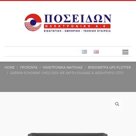
HOME
ΠΡΟΪΌΝΤΑ
ΗΛΕΚΤΡΟΝΙΚΆ ΝΑΥΤΙΛΊΑΣ
ΒΥΘΌΜΕΤΡΑ GPS PLOTTER
GARMIN ECHOMAP UHD2 92SV ΜΕ ΧΆΡΤΗ ΕΛΛΆΔΑΣ & ΑΙΣΘΗΤΉΡΙΟ GT51