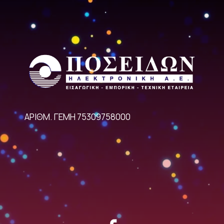
ΑΡΙΘΜ. ΓΕΜΗ 75309758000