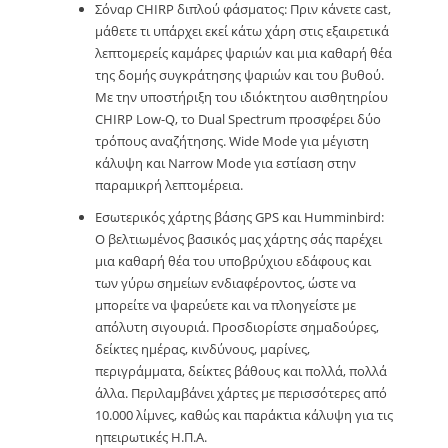
Σόναρ CHIRP διπλού φάσματος: Πριν κάνετε cast,
μάθετε τι υπάρχει εκεί κάτω χάρη στις εξαιρετικά
λεπτομερείς καμάρες ψαριών και μια καθαρή θέα
της δομής συγκράτησης ψαριών και του βυθού.
Με την υποστήριξη του ιδιόκτητου αισθητηρίου
CHIRP Low-Q, το Dual Spectrum προσφέρει δύο
τρόπους αναζήτησης. Wide Mode για μέγιστη
κάλυψη και Narrow Mode για εστίαση στην
παραμικρή λεπτομέρεια.
Εσωτερικός χάρτης βάσης GPS και Humminbird:
Ο βελτιωμένος βασικός μας χάρτης σάς παρέχει
μια καθαρή θέα του υποβρύχιου εδάφους και
των γύρω σημείων ενδιαφέροντος, ώστε να
μπορείτε να ψαρεύετε και να πλοηγείστε με
απόλυτη σιγουριά. Προσδιορίστε σημαδούρες,
δείκτες ημέρας, κινδύνους, μαρίνες,
περιγράμματα, δείκτες βάθους και πολλά, πολλά
άλλα. Περιλαμβάνει χάρτες με περισσότερες από
10.000 λίμνες, καθώς και παράκτια κάλυψη για τις
ηπειρωτικές Η.Π.Α.