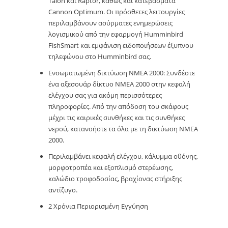
Talon και Raptor, καθώς και κατεβάσματα
Cannon Optimum. Οι πρόσθετες λειτουργίες
περιλαμβάνουν ασύρματες ενημερώσεις
λογισμικού από την εφαρμογή Humminbird
FishSmart και εμφάνιση ειδοποιήσεων έξυπνου
τηλεφώνου στο Humminbird σας.
Ενσωματωμένη δικτύωση NMEA 2000: Συνδέστε
ένα αξεσουάρ δίκτυο NMEA 2000 στην κεφαλή
ελέγχου σας για ακόμη περισσότερες
πληροφορίες. Από την απόδοση του σκάφους
μέχρι τις καιρικές συνθήκες και τις συνθήκες
νερού, κατανοήστε τα όλα με τη δικτύωση NMEA
2000.
Περιλαμβάνει κεφαλή ελέγχου, κάλυμμα οθόνης,
μορφοτροπέα και εξοπλισμό στερέωσης,
καλώδιο τροφοδοσίας, βραχίονας στήριξης
αντίζυγο.
2 Χρόνια Περιορισμένη Εγγύηση