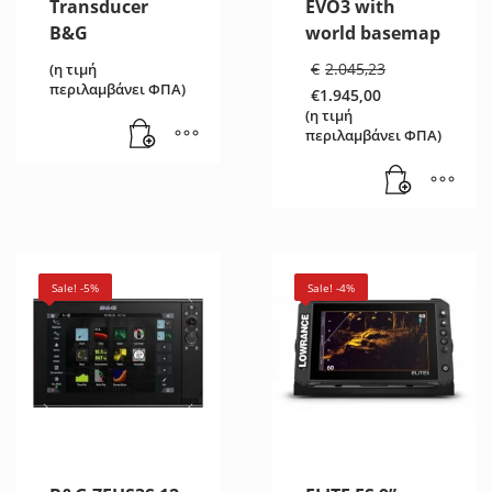
Transducer
EVO3 with
Β&G
world basemap
Original
€
2.045,23
(η τιμή
price
περιλαμβάνει ΦΠΑ)
€
1.945,00
was:
Η
(η τιμή
€2.045,23
τρέχουσα
περιλαμβάνει ΦΠΑ)
τιμή
είναι:
€1.945,00.
Sale! -5%
Sale! -4%