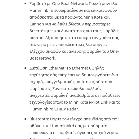
Συμβατό με One-Boat Network: Πολλά μοντέλα
Humminbird ενσωματώνουν και επικοινωνούν
απρόσκοπτα με τα προϊόντα Minn Kota και
Cannon για να ξεκλειδώσουν περισσότερες
δυνατότητες και δυνατότητες για τους ψαράδες
παντού. Αξιοποιήστε στο έπακρο τον χρόνο σας
στο νερό με τις αποκλειστικές λειτουργίες
ελέγχου σκαφών και αλίευσης ψαριών του One-
Boat Network.
Δικτύωση Ethernet: Το Ethernet υψηλής
ταχύτητας σάς επιτρέπει να δημιουργήσετε ένα
ισχυρό, επαγγελματικής ποιότητας σύστημα
ψαρέματος. Συνδέστε εύκολα πολλούς
ανιχνευτές ψαριών ή αναβαθμίστε σε πρόσθετες
τεχνολογίες όπως το Minn Kota i-Pilot Link και το
Humminbird CHIRP Radar.
Bluetooth: Πάρτε τον έλεγχο απευθείας από την
οθόνη του Humminbird σας με ασύρματη
επικοινωνία σε συμβατές άγκυρες ρηχού νερού