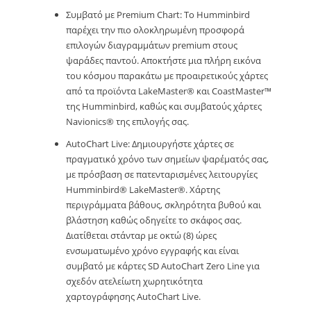
Συμβατό με Premium Chart: Το Humminbird
παρέχει την πιο ολοκληρωμένη προσφορά
επιλογών διαγραμμάτων premium στους
ψαράδες παντού. Αποκτήστε μια πλήρη εικόνα
του κόσμου παρακάτω με προαιρετικούς χάρτες
από τα προϊόντα LakeMaster® και CoastMaster™
της Humminbird, καθώς και συμβατούς χάρτες
Navionics® της επιλογής σας.
AutoChart Live: Δημιουργήστε χάρτες σε
πραγματικό χρόνο των σημείων ψαρέματός σας,
με πρόσβαση σε πατενταρισμένες λειτουργίες
Humminbird® LakeMaster®. Χάρτης
περιγράμματα βάθους, σκληρότητα βυθού και
βλάστηση καθώς οδηγείτε το σκάφος σας.
Διατίθεται στάνταρ με οκτώ (8) ώρες
ενσωματωμένο χρόνο εγγραφής και είναι
συμβατό με κάρτες SD AutoChart Zero Line για
σχεδόν ατελείωτη χωρητικότητα
χαρτογράφησης AutoChart Live.