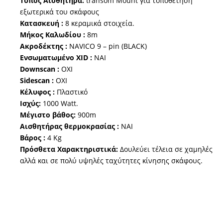
Τύπος Αισθητήρα:
transom Mount για τοποθέτηση
εξωτερικά του σκάφους
Κατασκευή :
8 κεραμικά στοιχεία.
Μήκος Καλωδίου :
8m
Ακροδέκτης :
NAVICO 9 – pin (BLACK)
Ενσωματωμένο XID :
NAI
Downscan :
OXI
Sidescan :
OXI
Κέλυφος :
Πλαστικό
Ισχύς:
1000 Watt.
Μέγιστο βάθος:
900m
Αισθητήρας θερμοκρασίας :
ΝΑΙ
Βάρος :
4 Kg
Πρόσθετα Χαρακτηριστικά:
Δουλεύει τέλεια σε χαμηλές
αλλά και σε πολύ υψηλές ταχύτητες κίνησης σκάφους.