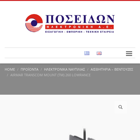
HOME
ΠΡΟΪΌΝΤΑ
ΗΛΕΚΤΡΟΝΙΚΆ ΝΑΥΤΙΛΊΑΣ
ΑΙΣΘΗΤΉΡΙΑ – ΒΕΝΤΟΎΖΕΣ
AIRMAR TRANSCOM MOUNT (TM) 260 LOWRANCE