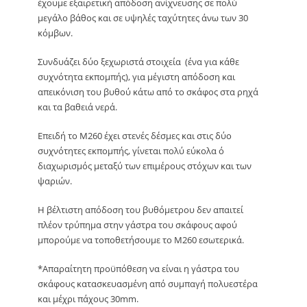
έχουμε εξαιρετική απόδοση ανίχνευσης σε πολύ
μεγάλο βάθος και σε υψηλές ταχύτητες άνω των 30
κόμβων.
Συνδυάζει δύο ξεχωριστά στοιχεία (ένα για κάθε
συχνότητα εκπομπής), για μέγιστη απόδοση και
απεικόνιση του βυθού κάτω από το σκάφος στα ρηχά
και τα βαθειά νερά.
Επειδή το M260 έχει στενές δέσμες και στις δύο
συχνότητες εκπομπής, γίνεται πολύ εύκολα ό
διαχωρισμός μεταξύ των επιμέρους στόχων και των
ψαριών.
Η βέλτιστη απόδοση του βυθόμετρου δεν απαιτεί
πλέον τρύπημα στην γάστρα του σκάφους αφού
μπορούμε να τοποθετήσουμε το M260 εσωτερικά.
*Απαραίτητη προϋπόθεση να είναι η γάστρα του
σκάφους κατασκευασμένη από συμπαγή πολυεστέρα
και μέχρι πάχους 30mm.