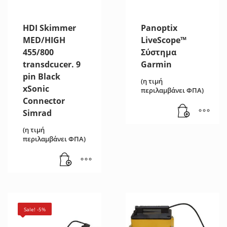
HDI Skimmer
Panoptix
MED/HIGH
LiveScope™
455/800
Σύστημα
transdcucer. 9
Garmin
pin Black
(η τιμή
xSonic
περιλαμβάνει ΦΠΑ)
Connector
Simrad
(η τιμή
περιλαμβάνει ΦΠΑ)
Sale! -5%