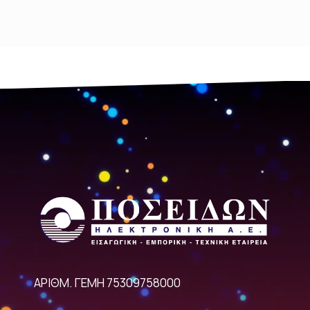
ΑΡΙΘΜ. ΓΕΜΗ 75309758000