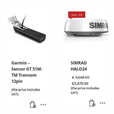
Sale! -5%
Garmin –
SIMRAD
Sensor GT 51M-
HALO24
TM Transom
Original
€
3,648.69
price
12pin
€
3,470.00
was:
Current
(the price includes
(the price includes
€3,648.69
price
VAT)
VAT)
is:
€3,470.00.