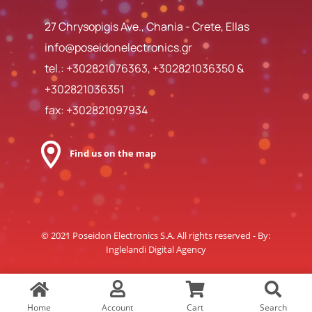
27 Chrysopigis Ave., Chania - Crete, Ellas
info@poseidonelectronics.gr
tel.:
+302821076363
,
+302821036350
&
+302821036351
fax: +302821097934
Find us on the map
© 2021 Poseidon Electronics S.A. All rights reserved - By:
Inglelandi Digital Agency
Home
Account
Cart
Search