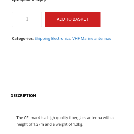
CELmar
ADD TO BASKET
4
VHF
antenna
Categories:
Shipping Electronics
,
VHF Marine antennas
fibreglass
quantity
DESCRIPTION
The CELmar4 is a high quality fiberglass antenna with a
height of 1.27m and a weight of 1.3kg.