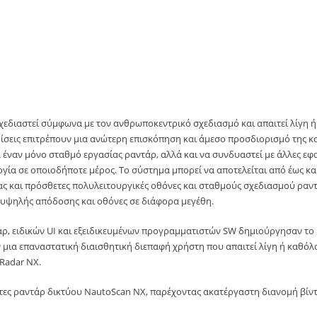
χεδιαστεί σύμφωνα με τον ανθρωποκεντρικό σχεδιασμό και απαιτεί λίγη 
σεις επιτρέπουν μια ανώτερη επισκόπηση και άμεσο προσδιορισμό της κα
 έναν μόνο σταθμό εργασίας ραντάρ, αλλά και να συνδυαστεί με άλλες ε
γία σε οποιοδήποτε μέρος. Το σύστημα μπορεί να αποτελείται από έως κα
ς και πρόσθετες πολυλειτουργικές οθόνες και σταθμούς σχεδιασμού ραντ
 υψηλής απόδοσης και οθόνες σε διάφορα μεγέθη.
 ειδικών UI και εξειδικευμένων προγραμματιστών SW δημιούργησαν το Ra
μια επαναστατική διαισθητική διεπαφή χρήστη που απαιτεί λίγη ή καθόλο
Radar NX.
τες ραντάρ δικτύου NautoScan NX, παρέχοντας ακατέργαστη διανομή βίντ