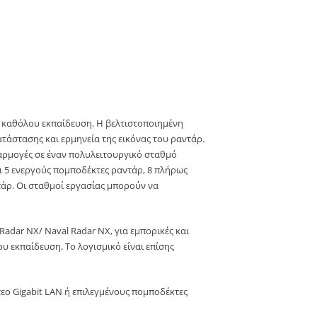
ή καθόλου εκπαίδευση. Η βελτιστοποιημένη
τάστασης και ερμηνεία της εικόνας του ραντάρ.
φαρμογές σε έναν πολυλειτουργικό σταθμό
ι 5 ενεργούς πομποδέκτες ραντάρ, 8 πλήρως
άρ. Οι σταθμοί εργασίας μπορούν να
dar NX/ Naval Radar NX, για εμπορικές και
υ εκπαίδευση. Το λογισμικό είναι επίσης
εο Gigabit LAN ή επιλεγμένους πομποδέκτες