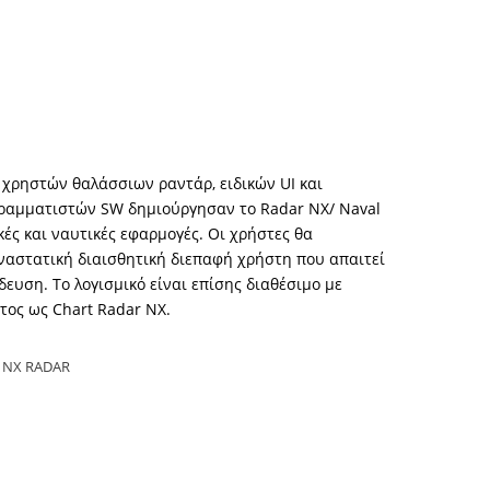
χρηστών θαλάσσιων ραντάρ, ειδικών UI και
ραμματιστών SW δημιούργησαν το Radar NX/ Naval
κές και ναυτικές εφαρμογές. Οι χρήστες θα
αστατική διαισθητική διεπαφή χρήστη που απαιτεί
δευση. Το λογισμικό είναι επίσης διαθέσιμο με
ος ως Chart Radar NX.
 NX RADAR