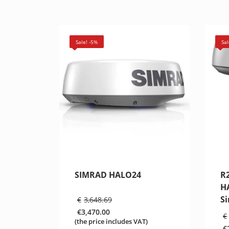
Sale! -5%
Sal
SIMRAD HALO24
R2
H
Original
S
€
3,648.69
price
€
3,470.00
was:
€
Current
(the price includes VAT)
€3,648.69.
€