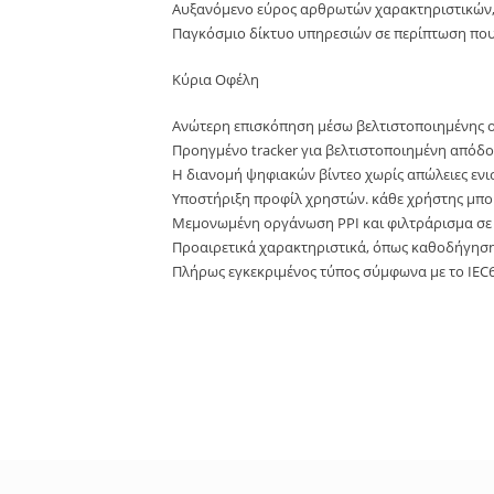
Αυξανόμενο εύρος αρθρωτών χαρακτηριστικών,
Παγκόσμιο δίκτυο υπηρεσιών σε περίπτωση που
Κύρια Οφέλη
Ανώτερη επισκόπηση μέσω βελτιστοποιημένης 
Προηγμένο tracker για βελτιστοποιημένη απόδ
Η διανομή ψηφιακών βίντεο χωρίς απώλειες ενισ
Υποστήριξη προφίλ χρηστών. κάθε χρήστης μπορ
Μεμονωμένη οργάνωση PPI και φιλτράρισμα σε
Προαιρετικά χαρακτηριστικά, όπως καθοδήγηση
Πλήρως εγκεκριμένος τύπος σύμφωνα με το IEC