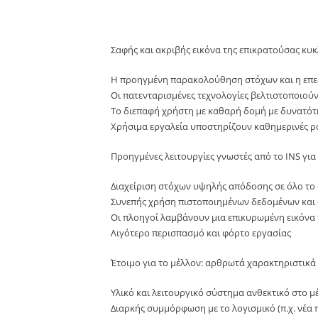
Σαφής και ακριβής εικόνα της επικρατούσας κυ
Η προηγμένη παρακολούθηση στόχων και η επε
Οι πατενταρισμένες τεχνολογίες βελτιστοποιού
Το διεπαφή χρήστη με καθαρή δομή με δυνατό
Χρήσιμα εργαλεία υποστηρίζουν καθημερινές ρ
Προηγμένες λειτουργίες γνωστές από το INS γι
Διαχείριση στόχων υψηλής απόδοσης σε όλο το
Συνεπής χρήση πιστοποιημένων δεδομένων και 
Οι πλοηγοί λαμβάνουν μια επικυρωμένη εικόνα
Λιγότερο περισπασμό και φόρτο εργασίας
Έτοιμο για το μέλλον: αρθρωτά χαρακτηριστικά
Υλικό και λειτουργικό σύστημα ανθεκτικό στο μ
Διαρκής συμμόρφωση με το λογισμικό (π.χ. νέα 