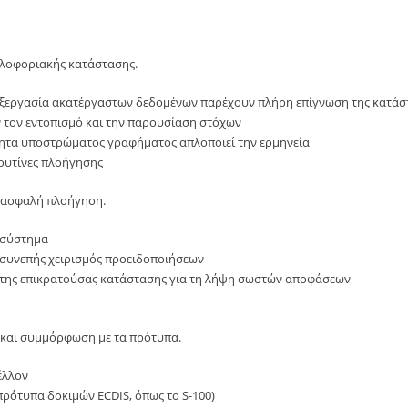
κλοφοριακής κατάστασης.
ξεργασία ακατέργαστων δεδομένων παρέχουν πλήρη επίγνωση της κατάστ
ν τον εντοπισμό και την παρουσίαση στόχων
τητα υποστρώματος γραφήματος απλοποιεί την ερμηνεία
ουτίνες πλοήγησης
α ασφαλή πλοήγηση.
 σύστημα
συνεπής χειρισμός προειδοποιήσεων
 της επικρατούσας κατάστασης για τη λήψη σωστών αποφάσεων
 και συμμόρφωση με τα πρότυπα.
έλλον
πρότυπα δοκιμών ECDIS, όπως το S-100)