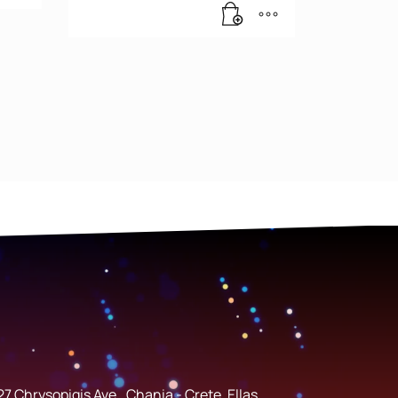
27 Chrysopigis Ave., Chania - Crete, Ellas