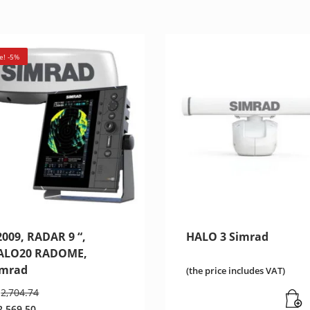
e! -5%
009, RADAR 9 “,
HALO 3 Simrad
ALO20 RADOME,
imrad
(the price includes VAT)
Original
2,704.74
price
2,569.50