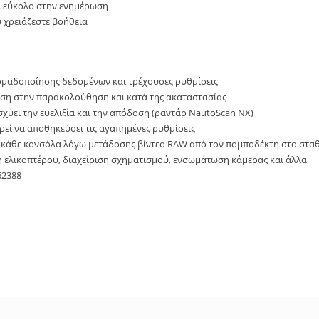
 εύκολο στην ενημέρωση
 χρειάζεστε βοήθεια
ομαδοποίησης δεδομένων και τρέχουσες ρυθμίσεις
οση στην παρακολούθηση και κατά της ακαταστασίας
χύει την ευελιξία και την απόδοση (ραντάρ NautoScan NX)
εί να αποθηκεύσει τις αγαπημένες ρυθμίσεις
 κάθε κονσόλα λόγω μετάδοσης βίντεο RAW από τον πομποδέκτη στο στα
 ελικοπτέρου, διαχείριση σχηματισμού, ενσωμάτωση κάμερας και άλλα
62388