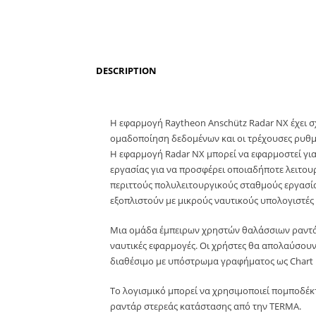
DESCRIPTION
Η εφαρμογή Raytheon Anschütz Radar NX έχει σ
ομαδοποίηση δεδομένων και οι τρέχουσες ρυθμί
Η εφαρμογή Radar NX μπορεί να εφαρμοστεί για
εργασίας για να προσφέρει οποιαδήποτε λειτουρ
περιττούς πολυλειτουργικούς σταθμούς εργασία
εξοπλιστούν με μικρούς ναυτικούς υπολογιστές
Μια ομάδα έμπειρων χρηστών θαλάσσιων ραντάρ,
ναυτικές εφαρμογές. Οι χρήστες θα απολαύσουν 
διαθέσιμο με υπόστρωμα γραφήματος ως Chart 
Το λογισμικό μπορεί να χρησιμοποιεί πομποδέκ
ραντάρ στερεάς κατάστασης από την TERMA.