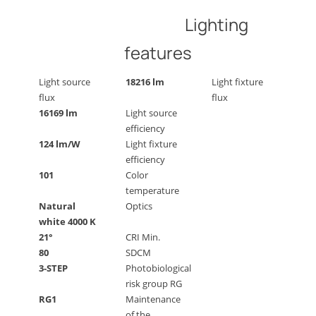
Lighting
features
Light source
18216 lm
Light fixture
flux
flux
16169 lm
Light source
efficiency
124 lm/W
Light fixture
efficiency
101
Color
temperature
Natural
Optics
white 4000 K
21°
CRI Min.
80
SDCM
3-STEP
Photobiological
risk group RG
RG1
Maintenance
of the