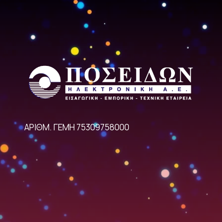
ΑΡΙΘΜ. ΓΕΜΗ 75309758000