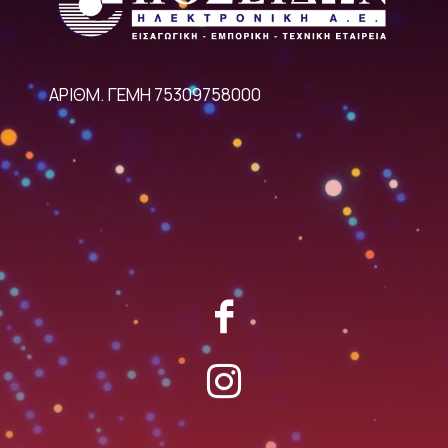
ΑΡΙΘΜ. ΓΕΜΗ 75309758000