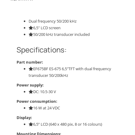
Dual frequency 50/200 kHz
6,5″ LCD screen
50/200 kHz transducer included
Specifications:
Part number:
EF675BF ES-675 6,5″TFT with dual frequency
transducer 50/200kHz
Power supply:
DC: 10.5-30 V
Power consumption:
16 W at 24 VDC
Display:
6,5” LCD (640 x 480 pix, 8 or 16 colours)
Mounting Dimensions: