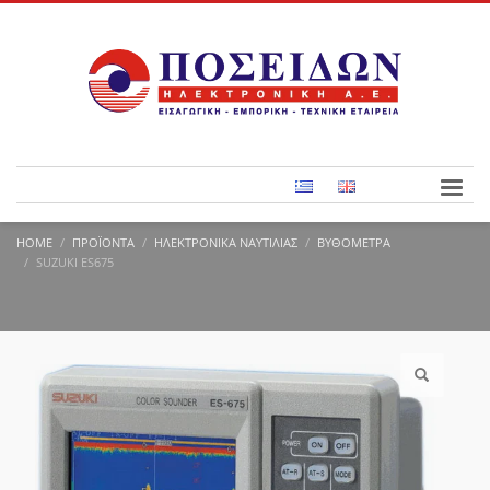
HOME
ΠΡΟΪΌΝΤΑ
ΗΛΕΚΤΡΟΝΙΚΆ ΝΑΥΤΙΛΊΑΣ
ΒΥΘΌΜΕΤΡΑ
SUZUKI ES675