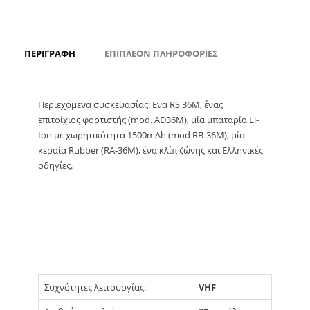
ΠΕΡΙΓΡΑΦΉ
ΕΠΙΠΛΈΟΝ ΠΛΗΡΟΦΟΡΊΕΣ
Περιεχόμενα συσκευασίας: Ενα RS 36M, ένας
επιτοίχιος φορτιστής (mod. AD36M), μία μπαταρία Li-
Ion με χωρητικότητα 1500mAh (mod RB-36M), μία
κεραία Rubber (RA-36M), ένα κλίπ ζώνης και Ελληνικές
οδηγίες.
Συχνότητες λειτουργίας:
VHF