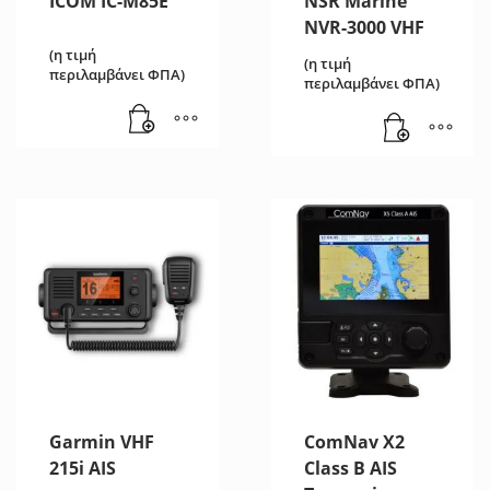
ICOM IC-M85E
NSR Marine
NVR-3000 VHF
(η τιμή
(η τιμή
περιλαμβάνει ΦΠΑ)
περιλαμβάνει ΦΠΑ)
Garmin VHF
ComNav X2
215i AIS
Class B AIS