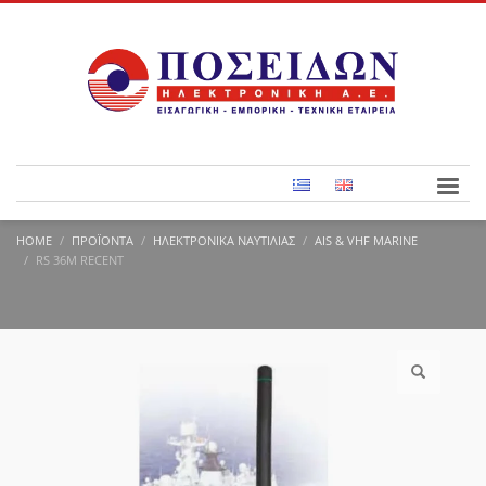
HOME
ΠΡΟΪΌΝΤΑ
ΗΛΕΚΤΡΟΝΙΚΆ ΝΑΥΤΙΛΊΑΣ
AIS & VHF MARINE
RS 36M RECENT