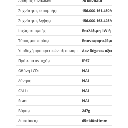
Αριθμός καναλιών:
70 κανάλια
Συχνότητες εκπομπής:
156.000-161.450MHz
Συχνότητες λήψης:
156.000-163.425MHz
Ισχύς εκπομπής:
Επιλέξιμη 1W ή 5W
Τύπος μπαταρίας:
Επαναφορτιζόμενες μπατ
Υποδοχή προαιρετικών αξεσουαρ:
Δεν δέχεται αξεσουάρ
Πρότυπα αντοχής:
IP67
Οθόνη LCD:
ΝΑΙ
Δόνηση:
ΝΑΙ
CALL:
ΝΑΙ
Scan:
ΝΑΙ
Βάρος:
247g
Διαστάσεις:
65×140×41mm