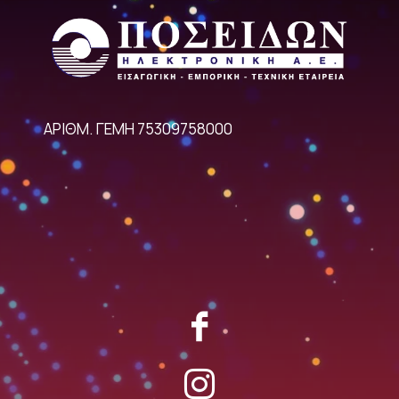
ΑΡΙΘΜ. ΓΕΜΗ 75309758000