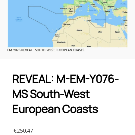
REVEAL: M-EM-Y076-
MS South-West
European Coasts
Original
€
250,47