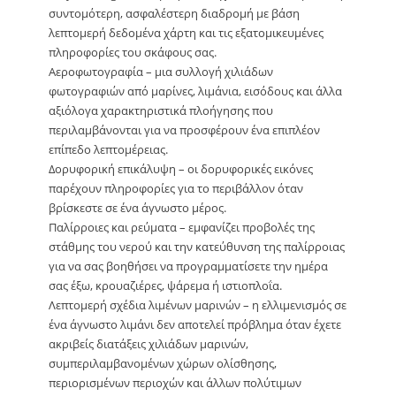
συντομότερη, ασφαλέστερη διαδρομή με βάση
λεπτομερή δεδομένα χάρτη και τις εξατομικευμένες
πληροφορίες του σκάφους σας.
Αεροφωτογραφία – μια συλλογή χιλιάδων
φωτογραφιών από μαρίνες, λιμάνια, εισόδους και άλλα
αξιόλογα χαρακτηριστικά πλοήγησης που
περιλαμβάνονται για να προσφέρουν ένα επιπλέον
επίπεδο λεπτομέρειας.
Δορυφορική επικάλυψη – οι δορυφορικές εικόνες
παρέχουν πληροφορίες για το περιβάλλον όταν
βρίσκεστε σε ένα άγνωστο μέρος.
Παλίρροιες και ρεύματα – εμφανίζει προβολές της
στάθμης του νερού και την κατεύθυνση της παλίρροιας
για να σας βοηθήσει να προγραμματίσετε την ημέρα
σας έξω, κρουαζιέρες, ψάρεμα ή ιστιοπλοΐα.
Λεπτομερή σχέδια λιμένων μαρινών – η ελλιμενισμός σε
ένα άγνωστο λιμάνι δεν αποτελεί πρόβλημα όταν έχετε
ακριβείς διατάξεις χιλιάδων μαρινών,
συμπεριλαμβανομένων χώρων ολίσθησης,
περιορισμένων περιοχών και άλλων πολύτιμων