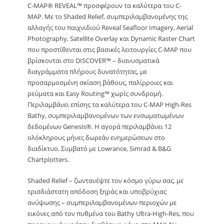
C-MAP® REVEAL™ προσφέρουν τα καλύτερα του C-
MAP. Με το Shaded Relief, συμπεριλαμβανομένης της
αλλαγής του παιχνιδιού Reveal Seafloor Imagery, Aerial
Photography, Satellite Overlay και Dynamic Raster Chart
που προστίθενται στις βασικές λειτουργίες C-MAP που
βρίσκονται στο DISCOVER™ – διανυσματικά
διαγράμματα πλήρους δυνατότητας, με
προσαρμοσμένη σκίαση βάθους, παλίρροιες και
ρεύματα και Easy Routing™ χωρίς συνδρομή.
Περιλαμβάνει επίσης τα καλύτερα του C-MAP High-Res
Bathy, συμπεριλαμβανομένων των ενσωματωμένων
δεδομένων Genesis®. Η αγορά περιλαμβάνει 12
ολόκληρους μήνες δωρεάν ενημερώσεων στο
διαδίκτυο. Συμβατό με Lowrance, Simrad & B&G
Chartplotters.
Shaded Relief – ζωντανέψτε τον κόσμο γύρω σας, με
τρισδιάστατη απόδοση ξηράς και υποβρύχιας
ανύψωσης – συμπεριλαμβανομένων περιοχών με
εικόνες από τον πυθμένα του Bathy Ultra-High-Res, που