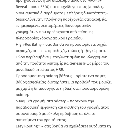
προηγουμένως ήταν διαθέσιμο μόνο στο MAX-N+
Reveal – που αλλάζει το παιχνίδι για τους ψαράδες.
Διανυσματικά διαγράμματα με πλήρεις δυνατότητες –
διευκολύνει την πλοήγηση παρέχοντάς σας ακριβείς,
ενημερωμένες λεπτομέρειες διανυσματικών
γραφημάτων που προέρχονται από επίσημες
πληροφορίες Υδρογραφικού Γραφείου.
High-Res Bathy – σας βοηθά να προσδιορίσετε ρηχές
περιοχές, πτώσεις, προεξοχές, τρύπες ή εξογκώματα.
Τώρα περιλαμβάνει μεταγλωττισμένη και ελεγχόμενη
από την ποιότητα λεπτομέρεια Genesis® ως μέρος του
μοναδικού στρώματος HRB.
Προσαρμοσμένη σκίαση βάθους – ορίστε ένα σαφές
βάθος ασφαλείας, διατηρήστε μια προβολή που μοιάζει
με χαρτί ή δημιουργήστε τη δική σας προσαρμοσμένη
σκίαση.
Δυναμικά γραφήματα ράστερ – παρέχουν την
παραδοσιακή εμφάνιση και αίσθηση του γραφήματος,
σε συνδυασμό με εύκολη πρόσβαση σε όλα τα
αντικείμενα του γραφήματος.
Easy Routing™ – σας βοηθά να σχεδιάσετε αυτόματα τη