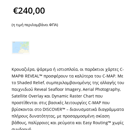
price
€
240,00
was:
Η
(η τιμή περιλαμβάνει ΦΠΑ)
€250,47.
τρέχουσα
τιμή
είναι:
€240,00.
Κρουαζιέρα, ψάρεμα ή ιστιοπλοΐα, οι παράκτιοι χάρτες C-
MAP® REVEAL™ προσφέρουν τα καλύτερα του C-MAP. Με
το Shaded Relief, συμπεριλαμβανομένης της αλλαγής του
παιχνιδιού Reveal Seafloor Imagery, Aerial Photography,
Satellite Overlay και Dynamic Raster Chart που
προστίθενται στις βασικές λειτουργίες C-MAP που
βρίσκονται στο DISCOVER™ – διανυσματικά διαγράμματα
πλήρους δυνατότητας, με προσαρμοσμένη σκίαση
βάθους, παλίρροιες και ρεύματα και Easy Routing™ χωρίς
συνδρομή.