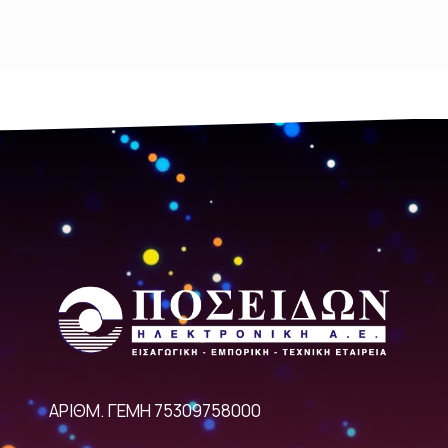
ΑΡΙΘΜ. ΓΕΜΗ 75309758000