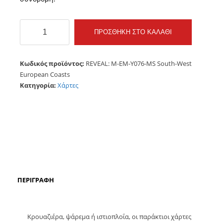
REVEAL:
ΠΡΟΣΘΉΚΗ ΣΤΟ ΚΑΛΆΘΙ
M-
EM-
Y076-
Κωδικός προϊόντος:
REVEAL: M-EM-Y076-MS South-West
MS
European Coasts
South-
Κατηγορία:
Χάρτες
West
European
Coasts
ποσότητα
ΠΕΡΙΓΡΑΦΉ
Κρουαζιέρα, ψάρεμα ή ιστιοπλοΐα, οι παράκτιοι χάρτες