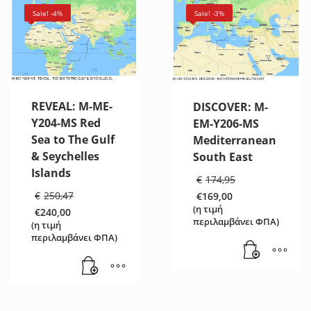
Sale! -4%
Sale! -3%
REVEAL: M-ME-
DISCOVER: M-
Y204-MS Red
EM-Y206-MS
Sea to The Gulf
Mediterranean
& Seychelles
South East
Islands
Original
€
174,95
price
Original
€
250,47
€
169,00
was:
price
Η
(η τιμή
€
240,00
€174,95.
was:
τρέχουσα
Η
περιλαμβάνει ΦΠΑ)
(η τιμή
€250,47.
τιμή
τρέχουσα
περιλαμβάνει ΦΠΑ)
είναι:
τιμή
€169,00.
είναι:
€240,00.