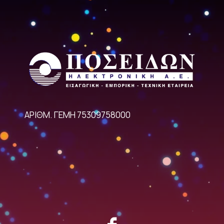
ΑΡΙΘΜ. ΓΕΜΗ 75309758000