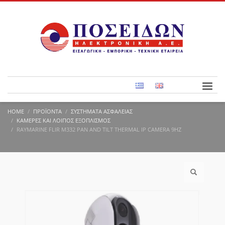
HOME
ΠΡΟΪΌΝΤΑ
ΣΥΣΤΉΜΑΤΑ ΑΣΦΑΛΕΊΑΣ
ΚΆΜΕΡΕΣ ΚΑΙ ΛΟΙΠΌΣ ΕΞΟΠΛΙΣΜΌΣ
RAYMARINE FLIR M332 PAN AND TILT THERMAL IP CAMERA 9HZ