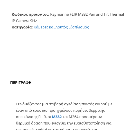
Κωδικός προϊόντος:
Raymarine FLIR M332 Pan and Tilt Thermal
IP Camera 9Hz
Κατηγορία:
Κάμερες και Λοιπός Εξοπλισμός
ΠΕΡΙΓΡΑΦΉ
Συνδυάζοντας μια στιβαρή σχεδίαση παντός καιρού με
έναν από τους πιο προηγμένους πυρήνες θερμικής
απεικόνισης FLIR, οι
M332
και M364 προσφέρουν
θερμική όραση που ενισχύει την ευαισθητοποίηση για
εφαρμογές επιβολής του νόμου, εμπορικές και