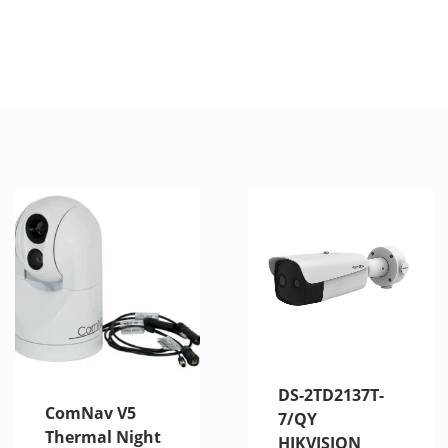
DS-2TD2137T-
ComNav V5
7/QY
Thermal Night
HIKVISION