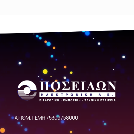
ΑΡΙΘΜ. ΓΕΜΗ 75309758000