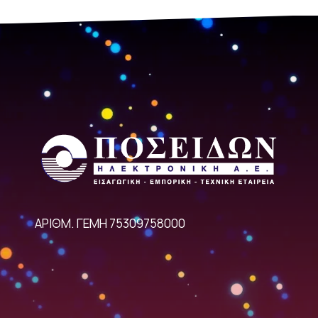
ΑΡΙΘΜ. ΓΕΜΗ 75309758000