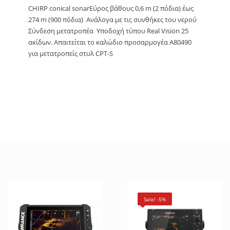
CHIRP conical sonarΕύρος βάθους 0,6 m (2 πόδια) έως
274 m (900 πόδια) Ανάλογα με τις συνθήκες του νερού
Σύνδεση μετατροπέα Υποδοχή τύπου Real Vision 25
ακίδων. Απαιτείται το καλώδιο προσαρμογέα A80490
για μετατροπείς στυλ CPT-S
Sale! -5%