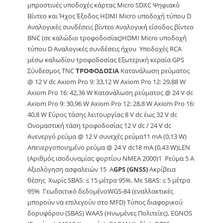
μπροστινές υποδοχές κάρτας Micro SDXC Ψηφιακό
Βίντεο και Ήχος Έξοδος HDMI Micro υποδοχή τύπου D
Αναλογικές συνδέσεις βίντεο Αναλογική είσοδος βίντεο
BNC (σε καλώδιο τροφοδοσίας)HDMI Micro υποδοχή
τύπου D Αναλογικές συνδέσεις ήχου Υποδοχές RCA
μέσω καλωδίου τροφοδοσίας Εξωτερική κεραία GPS
Σύνδεσμος TNC
ΤΡΟΦΟΔΟΣΙΑ
Κατανάλωση ρεύματος
@ 12 V dc Axiom Pro 9: 33,12 W Axiom Pro 12: 29,88 W
Axiom Pro 16: 42,36 W Κατανάλωση ρεύματος @ 24 V dc
Axiom Pro 9: 30,96 W Axiom Pro 12: 28,8 W Axiom Pro 16:
40,8 W Εύρος τάσης λειτουργίας 8 V dc έως 32 V dc
Ονομαστική τάση τροφοδοσίας 12 V dc / 24 V dc
Ανενεργό ρεύμα @ 12 V συνεχές ρεύμα11 mA (0,13 W)
Απενεργοποιημένο ρεύμα @ 24 V dc18 mA (0,43 W)LEN
(Αριθμός ισοδυναμίας φορτίου NMEA 2000)1 Ρεύμα 5 Α
Αξιολόγηση ασφαλειών 15 Α
GPS (GNSS)
Ακρίβεια
θέσης Χωρίς SBAS: ≤ 15 μέτρα 95%, Με SBAS: ≤ 5 μέτρα
95% Γεωδαιτικό δεδομένοWGS-84 (εναλλακτικές
μπορούν να επιλεγούν στο MFD) Τύπος διαφορικού
δορυφόρου (SBAS) WAAS (Ηνωμένες Πολιτείες), EGNOS