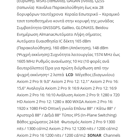
(Ευρώπη), MSAS (Ιαπωνία), GAGAN (Ινδία), QZSS
(Ιαπωνία) Κανάλια Παρακολούθηση έως και 28
δορυφόρων ταυτόχρονα Κεραία Εσωτερικό – Κεραμικό
τσιπ τοποθετημένο κοντά στην κορυφή της μονάδας
Συμβατότητα GNSSGPS, Galileo, GLONASS, Beidou
Ενημέρωση AlmanacΑυτόματο Λήψη σήματος
Αυτόματο Ευαισθησία IC δέκτη 165 dBm
(Παρακολούθηση), 160 dBm (Απόκτηση), 148 dBm
(Ψυχρή εκκίνηση) Συχνότητα λειτουργίας 1574 MHz έως
1605 MHz Ρυθμός ανανέωσης 10 Hz (10 φορές ανά
δευτερόλεπτο) Ώρα για πρώτη διόρθωση από την
ψυχρή εκκίνηση< 2 λεπτά
LCD
Μέγεθος (διαγωνίου)
Axiom 2 Pro 9: 9,0″ Axiom 2 Pro 12: 12,1″ Axiom 2 Pro 16:
15,6″ Αναλογία Axiom 2 Pro 9: 16:9 Axiom 2 Pro 12: 16:9
Axiom 2 Pro 16: 16:10 Ανάλυση Axiom 2 Pro 9: 1280 x 720
HD Axiom 2 Pro 12: 1280 x 800 WXGA Axiom 2 Pro 16:
1920 x 1080 FHD Οπτική γωνία Επάνω 88° / Κάτω 88° /
Αριστερά 88° / Δεξιά 88° Τύπος IPS (In-Plane Switching)
Βάθος χρώματος 24-bit Φωτισμός Axiom 2 Pro 9 1300
nits / 1300 cd/m2 Axiom 2 Pro 12 1200 nits / 1200 cd/m2
Axiom 2 Pro 16 1200 nits / 1200 cd/m2
SONAR
Channels