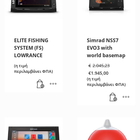
ELITE FISHING
Simrad NSS7
SYSTEM (FS)
EVO3 with
LOWRANCE
world basemap
Original
€
2.045,23
(η τιμή
price
περιλαμβάνει ΦΠΑ)
€
1.945,00
was:
Η
(η τιμή
€2.045,23
τρέχουσα
περιλαμβάνει ΦΠΑ)
τιμή
είναι:
€1.945,00.