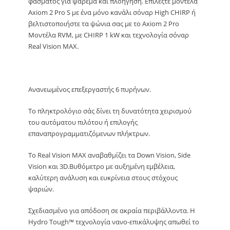
φάσματος για ψάρεμα και πλοήγηση. Επιλέξτε μοντέλα
Axiom 2 Pro S με ένα μόνο κανάλι σόναρ High CHIRP ή
βελτιστοποιήστε τα ψώνια σας με το Axiom 2 Pro
Μοντέλα RVM, με CHIRP 1 kW και τεχνολογία σόναρ
Real Vision MAX.
Ανανεωμένος επεξεργαστής 6 πυρήνων.
Το πληκτρολόγιο σάς δίνει τη δυνατότητα χειρισμού
του αυτόματου πιλότου ή επιλογής
επαναπρογραμματιζόμενων πλήκτρων.
Το Real Vision MAX αναβαθμίζει τα Down Vision, Side
Vision και 3D.Βυθόμετρο με αυξημένη εμβέλεια,
καλύτερη ανάλυση και ευκρίνεια στους στόχους
ψαριών.
Σχεδιασμένο για απόδοση σε ακραία περιβάλλοντα. Η
Hydro Tough™ τεχνολογία νανο-επικάλυψης απωθεί το