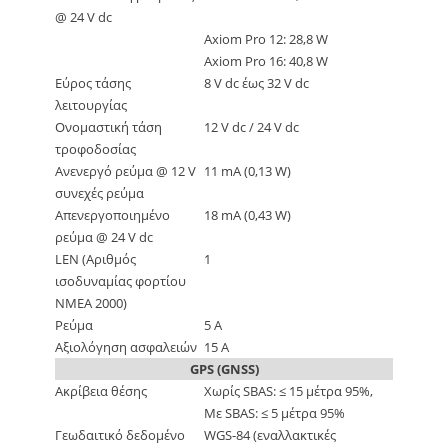
@ 24 V dc
Axiom Pro 12: 28,8 W
Axiom Pro 16: 40,8 W
Εύρος τάσης
8 V dc έως 32 V dc
λειτουργίας
Ονομαστική τάση
12 V dc / 24 V dc
τροφοδοσίας
Ανενεργό ρεύμα @ 12 V
11 mA (0,13 W)
συνεχές ρεύμα
Απενεργοποιημένο
18 mA (0,43 W)
ρεύμα @ 24 V dc
LEN (Αριθμός
1
ισοδυναμίας φορτίου
NMEA 2000)
Ρεύμα
5 Α
Αξιολόγηση ασφαλειών
15 Α
GPS (GNSS)
Ακρίβεια θέσης
Χωρίς SBAS: ≤ 15 μέτρα 95%,
Με SBAS: ≤ 5 μέτρα 95%
Γεωδαιτικό δεδομένο
WGS-84 (εναλλακτικές