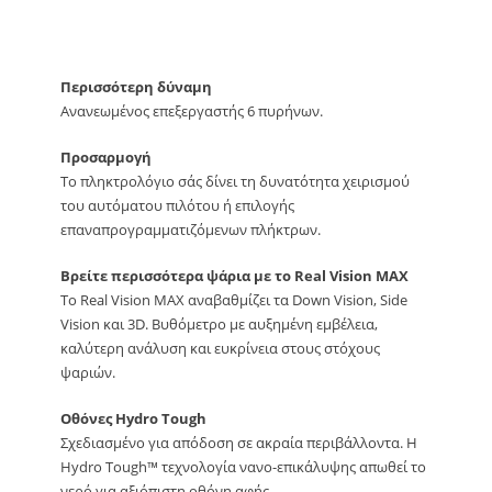
Περισσότερη δύναμη
Ανανεωμένος επεξεργαστής 6 πυρήνων.
Προσαρμογή
Το πληκτρολόγιο σάς δίνει τη δυνατότητα χειρισμού
του αυτόματου πιλότου ή επιλογής
επαναπρογραμματιζόμενων πλήκτρων.
Βρείτε περισσότερα ψάρια με το Real Vision MAX
Το Real Vision MAX αναβαθμίζει τα Down Vision, Side
Vision και 3D. Βυθόμετρο με αυξημένη εμβέλεια,
καλύτερη ανάλυση και ευκρίνεια στους στόχους
ψαριών.
Οθόνες Hydro Tough
Σχεδιασμένο για απόδοση σε ακραία περιβάλλοντα. Η
Hydro Tough™ τεχνολογία νανο-επικάλυψης απωθεί το
νερό για αξιόπιστη οθόνη αφής