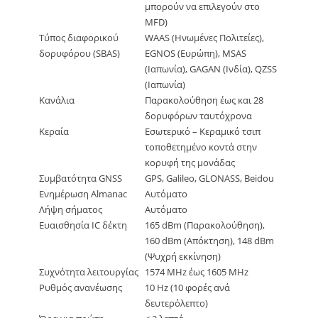
μπορούν να επιλεγούν στο
MFD)
Τύπος διαφορικού
WAAS (Ηνωμένες Πολιτείες),
δορυφόρου (SBAS)
EGNOS (Ευρώπη), MSAS
(Ιαπωνία), GAGAN (Ινδία), QZSS
(Ιαπωνία)
Κανάλια
Παρακολούθηση έως και 28
δορυφόρων ταυτόχρονα
Κεραία
Εσωτερικό – Κεραμικό τσιπ
τοποθετημένο κοντά στην
κορυφή της μονάδας
Συμβατότητα GNSS
GPS, Galileo, GLONASS, Beidou
Ενημέρωση Almanac
Αυτόματο
Λήψη σήματος
Αυτόματο
Ευαισθησία IC δέκτη
165 dBm (Παρακολούθηση),
160 dBm (Απόκτηση), 148 dBm
(Ψυχρή εκκίνηση)
Συχνότητα λειτουργίας
1574 MHz έως 1605 MHz
Ρυθμός ανανέωσης
10 Hz (10 φορές ανά
δευτερόλεπτο)