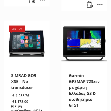
είναι:
€4.710,82.
Sale! -5%
SIMRAD GO9
Garmin
XSE – No
GPSMAP 723xsv
transducer
με χάρτη
Ελλάδας G3 &
Original
€
1.238,76
price
αισθητήριο
€
1.178,00
was:
Η
GT51
(η τιμή
€1.238,76.
τρέχουσα
περιλαμβάνει ΦΠΑ)