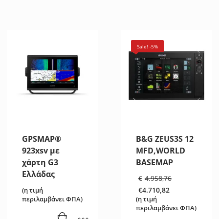
Sale! -5%
GPSMAP®
B&G ZEUS3S 12
923xsv με
MFD,WORLD
χάρτη G3
BASEMAP
Ελλάδας
Original
€
4.958,76
price
€
4.710,82
(η τιμή
was:
Η
περιλαμβάνει ΦΠΑ)
(η τιμή
€4.958,76
τρέχουσα
περιλαμβάνει ΦΠΑ)
τιμή