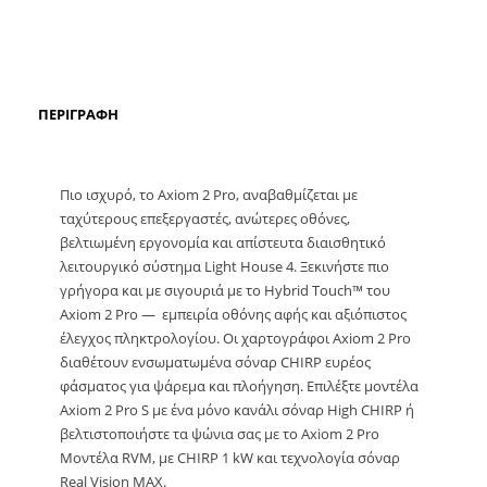
ΠΕΡΙΓΡΑΦΉ
Πιο ισχυρό, το Axiom 2 Pro, αναβαθμίζεται με
ταχύτερους επεξεργαστές, ανώτερες οθόνες,
βελτιωμένη εργονομία και απίστευτα διαισθητικό
λειτουργικό σύστημα Light House 4. Ξεκινήστε πιο
γρήγορα και με σιγουριά με το Hybrid Touch™ του
Axiom 2 Pro — εμπειρία οθόνης αφής και αξιόπιστος
έλεγχος πληκτρολογίου. Οι χαρτογράφοι Axiom 2 Pro
διαθέτουν ενσωματωμένα σόναρ CHIRP ευρέος
φάσματος για ψάρεμα και πλοήγηση. Επιλέξτε μοντέλα
Axiom 2 Pro S με ένα μόνο κανάλι σόναρ High CHIRP ή
βελτιστοποιήστε τα ψώνια σας με το Axiom 2 Pro
Μοντέλα RVM, με CHIRP 1 kW και τεχνολογία σόναρ
Real Vision MAX.