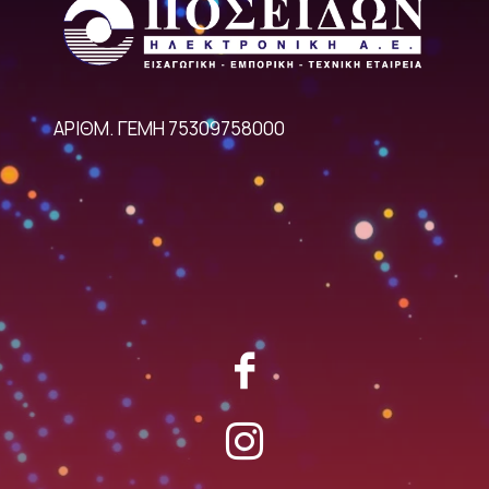
ΑΡΙΘΜ. ΓΕΜΗ 75309758000