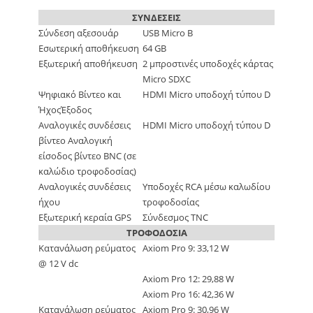
ΣΥΝΔΕΣΕΙΣ
Σύνδεση αξεσουάρ
USB Micro B
Εσωτερική αποθήκευση
64 GB
Εξωτερική αποθήκευση
2 μπροστινές υποδοχές κάρτας
Micro SDXC
Ψηφιακό Βίντεο και
HDMI Micro υποδοχή τύπου D
ΉχοςΈξοδος
Αναλογικές συνδέσεις
HDMI Micro υποδοχή τύπου D
βίντεο Αναλογική
είσοδος βίντεο BNC (σε
καλώδιο τροφοδοσίας)
Αναλογικές συνδέσεις
Υποδοχές RCA μέσω καλωδίου
ήχου
τροφοδοσίας
Εξωτερική κεραία GPS
Σύνδεσμος TNC
ΤΡΟΦΟΔΟΣΙΑ
Κατανάλωση ρεύματος
Axiom Pro 9: 33,12 W
@ 12 V dc
Axiom Pro 12: 29,88 W
Axiom Pro 16: 42,36 W
Κατανάλωση ρεύματος
Axiom Pro 9: 30,96 W