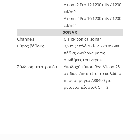
Axiom 2 Pro 12 1200 nits / 1200
cd/m2
Axiom 2 Pro 16 1200 nits / 1200
cd/m2
SONAR
Channels
CHIRP conical sonar
Εύρος βάθους
0,6 m (2 πόδια) έως 274 m (900
πόδια) Ανάλογα με τις
συνθήκες του νερού
Σύνδεση μετατροπέα
Υποδοχή τύπου Real Vision 25
ακίδων. Απαιτείται το καλώδιο
προσαρμογέα A80490 για
μετατροπείς στυλ CPT-S