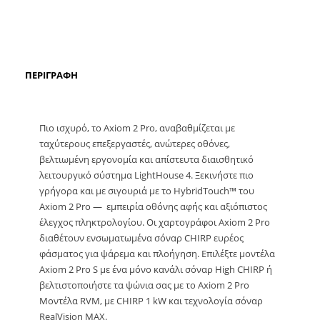
ΠΕΡΙΓΡΑΦΉ
Πιο ισχυρό, το Axiom 2 Pro, αναβαθμίζεται με
ταχύτερους επεξεργαστές, ανώτερες οθόνες,
βελτιωμένη εργονομία και απίστευτα διαισθητικό
λειτουργικό σύστημα LightHouse 4. Ξεκινήστε πιο
γρήγορα και με σιγουριά με το HybridTouch™ του
Axiom 2 Pro — εμπειρία οθόνης αφής και αξιόπιστος
έλεγχος πληκτρολογίου. Οι χαρτογράφοι Axiom 2 Pro
διαθέτουν ενσωματωμένα σόναρ CHIRP ευρέος
φάσματος για ψάρεμα και πλοήγηση. Επιλέξτε μοντέλα
Axiom 2 Pro S με ένα μόνο κανάλι σόναρ High CHIRP ή
βελτιστοποιήστε τα ψώνια σας με το Axiom 2 Pro
Μοντέλα RVM, με CHIRP 1 kW και τεχνολογία σόναρ
RealVision MAX.