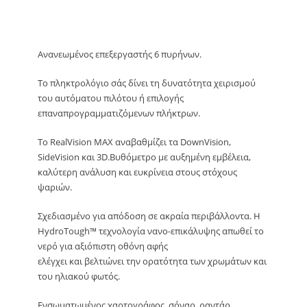
Ανανεωμένος επεξεργαστής 6 πυρήνων.
Το πληκτρολόγιο σάς δίνει τη δυνατότητα χειρισμού
του αυτόματου πιλότου ή επιλογής
επαναπρογραμματιζόμενων πλήκτρων.
Το RealVision MAX αναβαθμίζει τα DownVision,
SideVision και 3D.Βυθόμετρο με αυξημένη εμβέλεια,
καλύτερη ανάλυση και ευκρίνεια στους στόχους
ψαριών.
Σχεδιασμένο για απόδοση σε ακραία περιβάλλοντα. Η
HydroTough™ τεχνολογία νανο-επικάλυψης απωθεί το
νερό για αξιόπιστη οθόνη αφής
ελέγχει και βελτιώνει την ορατότητα των χρωμάτων και
του ηλιακού φωτός.
Ενσωματωμένος χαρτογράφος, σόναρ, ραντάρ,