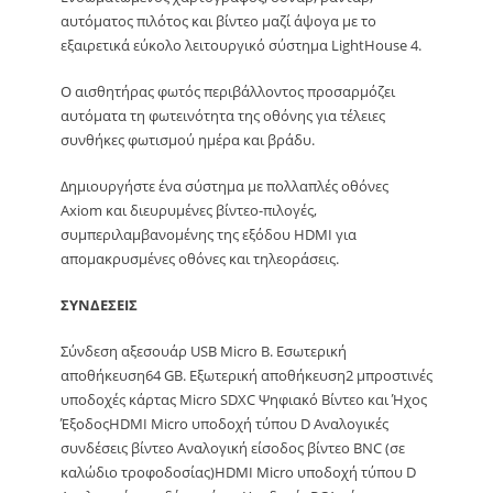
αυτόματος πιλότος και βίντεο μαζί άψογα με το
εξαιρετικά εύκολο λειτουργικό σύστημα LightHouse 4.
Ο αισθητήρας φωτός περιβάλλοντος προσαρμόζει
αυτόματα τη φωτεινότητα της οθόνης για τέλειες
συνθήκες φωτισμού ημέρα και βράδυ.
Δημιουργήστε ένα σύστημα με πολλαπλές οθόνες
Axiom και διευρυμένες βίντεο-πιλογές,
συμπεριλαμβανομένης της εξόδου HDMI για
απομακρυσμένες οθόνες και τηλεοράσεις.
ΣΥΝΔΕΣΕΙΣ
Σύνδεση αξεσουάρ USB Micro B. Εσωτερική
αποθήκευση64 GB. Εξωτερική αποθήκευση2 μπροστινές
υποδοχές κάρτας Micro SDXC Ψηφιακό Βίντεο και Ήχος
ΈξοδοςHDMI Micro υποδοχή τύπου D Αναλογικές
συνδέσεις βίντεο Αναλογική είσοδος βίντεο BNC (σε
καλώδιο τροφοδοσίας)HDMI Micro υποδοχή τύπου D