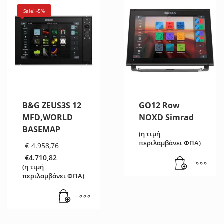
Sale! -5%
B&G ZEUS3S 12
GO12 Row
MFD,WORLD
NOXD Simrad
BASEMAP
(η τιμή
Original
περιλαμβάνει ΦΠΑ)
€
4.958,76
price
€
4.710,82
was:
Η
(η τιμή
€4.958,76.
τρέχουσα
περιλαμβάνει ΦΠΑ)
τιμή
είναι:
€4.710,82.