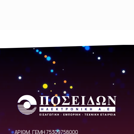
ΑΡΙΘΜ. ΓΕΜΗ 75309758000