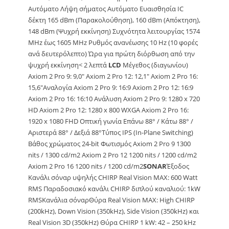
Αυτόματο Λήψη σήματος Αυτόματο Ευαισθησία IC
δέκτη 165 dBm (Παρακολούθηση), 160 dBm (Απόκτηση),
148 dBm (Ψυχρή εκκίνηση) Συχνότητα λειτουργίας 1574
MHz έως 1605 MHz Ρυθμός ανανέωσης 10 Hz (10 φορές
ανά δευτερόλεπτο) Ώρα για πρώτη διόρθωση από την
ψυχρή εκκίνηση< 2 λεπτά
LCD
Μέγεθος (διαγωνίου)
Axiom 2 Pro 9: 9,0″ Axiom 2 Pro 12: 12,1″ Axiom 2 Pro 16:
15,6″Αναλογία Axiom 2 Pro 9: 16:9 Axiom 2 Pro 12: 16:9
Axiom 2 Pro 16: 16:10 Ανάλυση Axiom 2 Pro 9: 1280 x 720
HD Axiom 2 Pro 12: 1280 x 800 WXGA Axiom 2 Pro 16:
1920 x 1080 FHD Οπτική γωνία Επάνω 88° / Κάτω 88° /
Αριστερά 88° / Δεξιά 88°Τύπος IPS (In-Plane Switching)
Βάθος χρώματος 24-bit Φωτισμός Axiom 2 Pro 9 1300
nits / 1300 cd/m2 Axiom 2 Pro 12 1200 nits / 1200 cd/m2
Axiom 2 Pro 16 1200 nits / 1200 cd/m2
SONAR
Έξοδος
Κανάλι σόναρ υψηλής CHIRP Real Vision MAX: 600 Watt
RMS Παραδοσιακό κανάλι CHIRP διπλού καναλιού: 1kW
RMSΚανάλια σόναρΘύρα Real Vision MAX: High CHIRP
(200kHz), Down Vision (350kHz), Side Vision (350kHz) και
Real Vision 3D (350kHz) Θύρα CHIRP 1 kW: 42 – 250 kHz