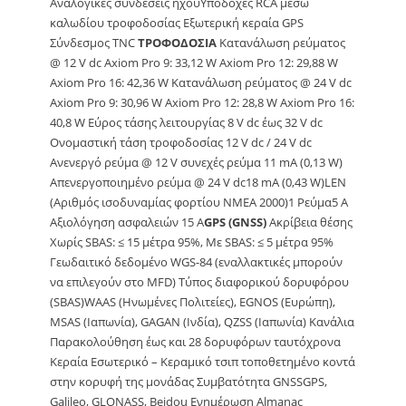
Αναλογικές συνδέσεις ήχουΥποδοχές RCA μέσω
καλωδίου τροφοδοσίας Εξωτερική κεραία GPS
Σύνδεσμος TNC
ΤΡΟΦΟΔΟΣΙΑ
Κατανάλωση ρεύματος
@ 12 V dc Axiom Pro 9: 33,12 W Axiom Pro 12: 29,88 W
Axiom Pro 16: 42,36 W Κατανάλωση ρεύματος @ 24 V dc
Axiom Pro 9: 30,96 W Axiom Pro 12: 28,8 W Axiom Pro 16:
40,8 W Εύρος τάσης λειτουργίας 8 V dc έως 32 V dc
Ονομαστική τάση τροφοδοσίας 12 V dc / 24 V dc
Ανενεργό ρεύμα @ 12 V συνεχές ρεύμα 11 mA (0,13 W)
Απενεργοποιημένο ρεύμα @ 24 V dc18 mA (0,43 W)LEN
(Αριθμός ισοδυναμίας φορτίου NMEA 2000)1 Ρεύμα5 Α
Αξιολόγηση ασφαλειών 15 Α
GPS (GNSS)
Ακρίβεια θέσης
Χωρίς SBAS: ≤ 15 μέτρα 95%, Με SBAS: ≤ 5 μέτρα 95%
Γεωδαιτικό δεδομένο WGS-84 (εναλλακτικές μπορούν
να επιλεγούν στο MFD) Τύπος διαφορικού δορυφόρου
(SBAS)WAAS (Ηνωμένες Πολιτείες), EGNOS (Ευρώπη),
MSAS (Ιαπωνία), GAGAN (Ινδία), QZSS (Ιαπωνία) Κανάλια
Παρακολούθηση έως και 28 δορυφόρων ταυτόχρονα
Κεραία Εσωτερικό – Κεραμικό τσιπ τοποθετημένο κοντά
στην κορυφή της μονάδας Συμβατότητα GNSSGPS,
Galileo, GLONASS, Beidou Ενημέρωση Almanac