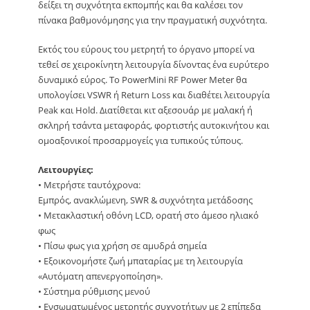
δείξει τη συχνότητα εκπομπής και θα καλέσει τον
πίνακα βαθμονόμησης για την πραγματική συχνότητα.
Εκτός του εύρους του μετρητή το όργανο μπορεί να
τεθεί σε χειροκίνητη λειτουργία δίνοντας ένα ευρύτερο
δυναμικό εύρος. Το PowerMini RF Power Meter θα
υπολογίσει VSWR ή Return Loss και διαθέτει λειτουργία
Peak και Hold. Διατίθεται κιτ αξεσουάρ με μαλακή ή
σκληρή τσάντα μεταφοράς, φορτιστής αυτοκινήτου και
ομοαξονικοί προσαρμογείς για τυπικούς τύπους.
Λειτουργίες:
• Μετρήστε ταυτόχρονα:
Εμπρός, ανακλώμενη, SWR & συχνότητα μετάδοσης
• Μετακλαστική οθόνη LCD, ορατή στο άμεσο ηλιακό
φως
• Πίσω φως για χρήση σε αμυδρά σημεία
• Εξοικονομήστε ζωή μπαταρίας με τη λειτουργία
«Αυτόματη απενεργοποίηση».
• Σύστημα ρύθμισης μενού
• Ενσωματωμένος μετρητής συχνοτήτων με 2 επίπεδα