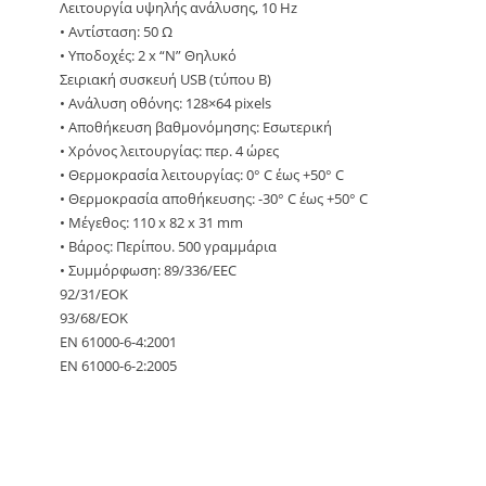
Λειτουργία υψηλής ανάλυσης, 10 Hz
• Αντίσταση: 50 Ω
• Υποδοχές: 2 x “N” Θηλυκό
Σειριακή συσκευή USB (τύπου Β)
• Ανάλυση οθόνης: 128×64 pixels
• Αποθήκευση βαθμονόμησης: Εσωτερική
• Χρόνος λειτουργίας: περ. 4 ώρες
• Θερμοκρασία λειτουργίας: 0° C έως +50° C
• Θερμοκρασία αποθήκευσης: -30° C έως +50° C
• Μέγεθος: 110 x 82 x 31 mm
• Βάρος: Περίπου. 500 γραμμάρια
• Συμμόρφωση: 89/336/EEC
92/31/ΕΟΚ
93/68/ΕΟΚ
EN 61000-6-4:2001
EN 61000-6-2:2005