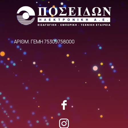
ΑΡΙΘΜ. ΓΕΜΗ 75309758000