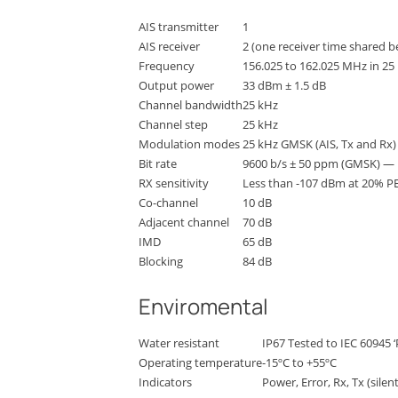
AIS transmitter
1
AIS receiver
2 (one receiver time shared 
Frequency
156.025 to 162.025 MHz in 25
Output power
33 dBm ± 1.5 dB
Channel bandwidth
25 kHz
Channel step
25 kHz
Modulation modes
25 kHz GMSK (AIS, Tx and Rx)
Bit rate
9600 b/s ± 50 ppm (GMSK) — 
RX sensitivity
Less than -107 dBm at 20% P
Co-channel
10 dB
Adjacent channel
70 dB
IMD
65 dB
Blocking
84 dB
Enviromental
Water resistant
IP67 Tested to IEC 60945 
Operating temperature
-15ºC to +55ºC
Indicators
Power, Error, Rx, Tx (sile