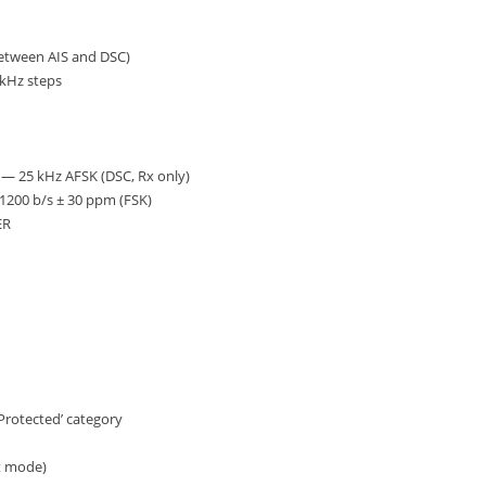
between AIS and DSC)
 kHz steps
 — 25 kHz AFSK (DSC, Rx only)
1200 b/s ± 30 ppm (FSK)
ER
‘Protected’ category
nt mode)