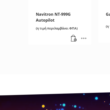
Navitron NT-999G
G
Autopilot
(η
(η τιμή περιλαμβάνει ΦΠΑ)