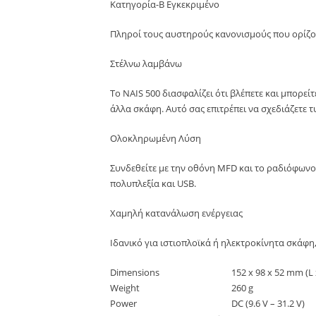
Κατηγορία-Β Εγκεκριμένο
Πληροί τους αυστηρούς κανονισμούς που ορίζο
Στέλνω λαμβάνω
Το NAIS 500 διασφαλίζει ότι βλέπετε και μπορε
άλλα σκάφη. Αυτό σας επιτρέπει να σχεδιάζετε
Ολοκληρωμένη Λύση
Συνδεθείτε με την οθόνη MFD και το ραδιόφω
πολυπλεξία και USB.
Χαμηλή κατανάλωση ενέργειας
Ιδανικό για ιστιοπλοϊκά ή ηλεκτροκίνητα σκάφη
Dimensions
152 x 98 x 52 mm (L 
Weight
260 g
Power
DC (9.6 V – 31.2 V)