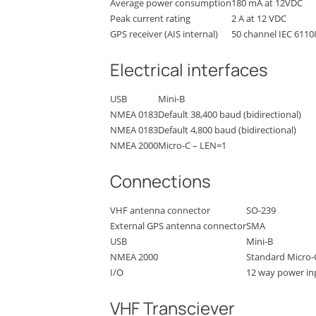
Average power consumption
180 mA at 12VDC
Peak current rating
2 A at 12 VDC
GPS receiver (AIS internal)
50 channel IEC 6110
Electrical interfaces
USB
Mini-B
NMEA 0183
Default 38,400 baud (bidirectional)
NMEA 0183
Default 4,800 baud (bidirectional)
NMEA 2000
Micro-C – LEN=1
Connections
VHF antenna connector
SO-239
External GPS antenna connector
SMA
USB
Mini-B
NMEA 2000
Standard Micro-
I/O
12 way power in
VHF Transciever