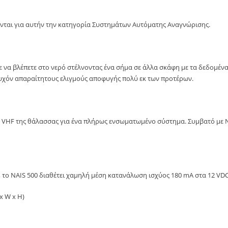
νται για αυτήν την κατηγορία Συστημάτων Αυτόματης Αναγνώρισης.
ίτε να βλέπετε στο νερό στέλνοντας ένα σήμα σε άλλα σκάφη με τα δεδομέ
 τυχόν απαραίτητους ελιγμούς αποφυγής πολύ εκ των προτέρων.
νο VHF της θάλασσας για ένα πλήρως ενσωματωμένο σύστημα. Συμβατό μ
, το NAIS 500 διαθέτει χαμηλή μέση κατανάλωση ισχύος 180 mA στα 12 VD
x W x H)