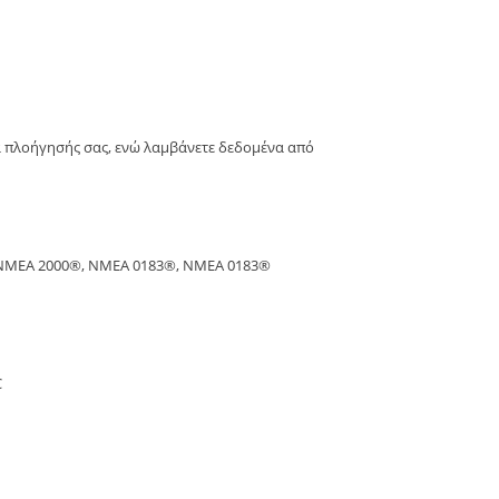
να πλοήγησής σας, ενώ λαμβάνετε δεδομένα από
ε NMEA 2000®, NMEA 0183®, NMEA 0183®
C