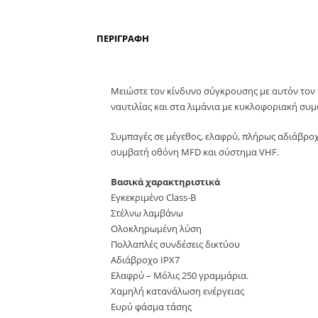
ΠΕΡΙΓΡΑΦΉ
Μειώστε τον κίνδυνο σύγκρουσης με αυτόν τον 
ναυτιλίας και στα λιμάνια με κυκλοφοριακή συ
Συμπαγές σε μέγεθος, ελαφρύ, πλήρως αδιάβροχο
συμβατή οθόνη MFD και σύστημα VHF.
Βασικά χαρακτηριστικά
Εγκεκριμένο Class-B
Στέλνω λαμβάνω
Ολοκληρωμένη λύση
Πολλαπλές συνδέσεις δικτύου
Αδιάβροχο IPX7
Ελαφρύ – Μόλις 250 γραμμάρια.
Χαμηλή κατανάλωση ενέργειας
Ευρύ φάσμα τάσης