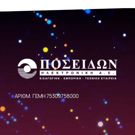
ΑΡΙΘΜ. ΓΕΜΗ 75309758000