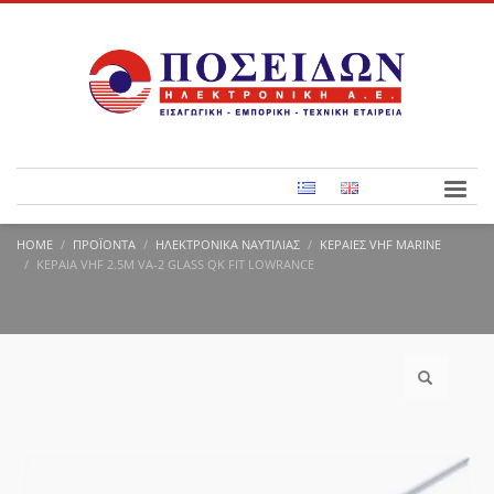
HOME
ΠΡΟΪΌΝΤΑ
ΗΛΕΚΤΡΟΝΙΚΆ ΝΑΥΤΙΛΊΑΣ
KΕΡΑΊΕΣ VHF MARINE
ΚΕΡΑΊΑ VHF 2.5M VA-2 GLASS QK FIT LOWRANCE