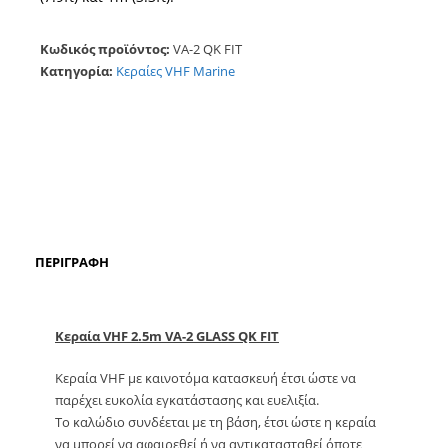
Κωδικός προϊόντος:
VA-2 QK FIT
Κατηγορία:
Kεραίες VHF Marine
ΠΕΡΙΓΡΑΦΉ
Κεραία VHF 2.5m VA-2 GLASS QK FIT
Kεραία VHF με καινοτόμα κατασκευή έτσι ώστε να
παρέχει ευκολία εγκατάστασης και ευελιξία.
Το καλώδιο συνδέεται με τη βάση, έτσι ώστε η κεραία
να μπορεί να αφαιρεθεί ή να αντικατασταθεί όποτε