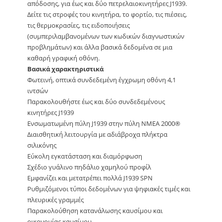
απόδοσης, για έως και δύο πετρελαιοκινητήρες J1939.
Δείτε τις στροφές του κινητήρα, το φορτίο, τις πιέσεις,
τις θερμοκρασίες, τις ειδοποιήσεις
(συμπεριλαμβανομένων των κωδικών διαγνωστικών
προβλημάτων) και άλλα βασικά δεδομένα σε μια
καθαρή γραφική οθόνη.
Βασικά χαρακτηριστικά
Φωτεινή, οπτικά συνδεδεμένη έγχρωμη οθόνη 4,1
ιντσών
Παρακολουθήστε έως και δύο συνδεδεμένους
κινητήρες J1939
Ενσωματωμένη πύλη J1939 στην πύλη NMEA 2000®
Διαισθητική λειτουργία με αδιάβροχα πλήκτρα
σιλικόνης
Εύκολη εγκατάσταση και διαμόρφωση
Σχέδιο γυάλινο πηδάλιο χαμηλού προφίλ
Εμφανίζει και μετατρέπει πολλά J1939 SPN
Ρυθμιζόμενοι τύποι δεδομένων για ψηφιακές τιμές και
πλευρικές γραμμές
Παρακολούθηση κατανάλωσης καυσίμου και
οικονομίας καυσίμου