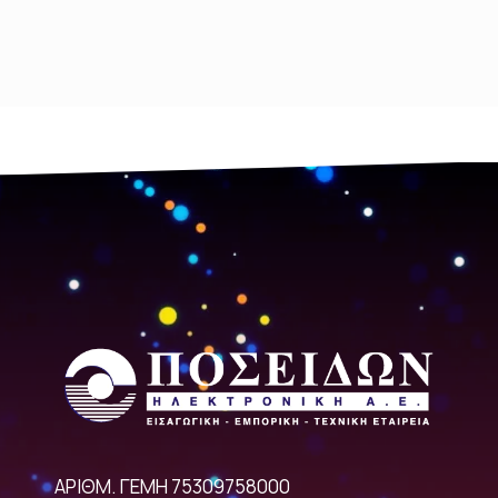
ΑΡΙΘΜ. ΓΕΜΗ 75309758000