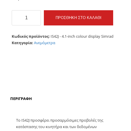
IS42J
ΠΡΟΣΘΉΚΗ ΣΤΟ ΚΑΛΆΘΙ
-
4.1-
inch
Κωδικός προϊόντος:
IS42J - 4.1-inch colour display Simrad
colour
Κατηγορία:
Ανεμόμετρα
display
Simrad
ποσότητα
ΠΕΡΙΓΡΑΦΉ
Το IS42J προσφέρει προσαρμόσιμες προβολές της
κατάστασης του κινητήρα και των δεδομένων