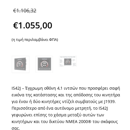
Original
€
1.106,32
price
€
1.055,00
was:
Η
(η τιμή περιλαμβάνει ΦΠΑ)
€1.106,32.
τρέχουσα
τιμή
είναι:
€1.055,00.
IS42J – Έγχρωμη οθόνη 4,1 ιντσών που προσφέρει σαφή
εικόνα της κατάστασης και της απόδοσης του κινητήρα
για έναν ή δύο κινητήρες ντίζελ συμβατούς με J1939.
Περισσότερο από ένα αυτόνομο μετρητή, το IS42J
γεφυρώνει επίσης το χάσμα μεταξύ αυτών των
κινητήρων και του δικτύου NMEA 2000® του σκάφους
σας.