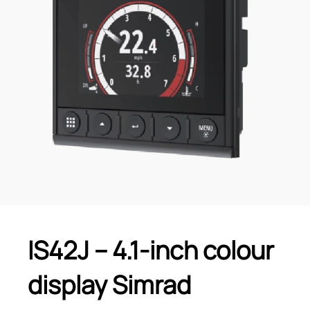
IS42J – 4.1-inch colour
display Simrad