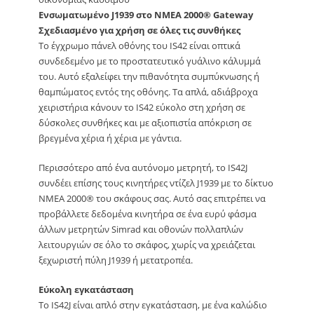
Ενσωματωμένο J1939 στο NMEA 2000® Gateway
Σχεδιασμένο για χρήση σε όλες τις συνθήκες
Το έγχρωμο πάνελ οθόνης του IS42 είναι οπτικά
συνδεδεμένο με το προστατευτικό γυάλινο κάλυμμά
του. Αυτό εξαλείφει την πιθανότητα συμπύκνωσης ή
θαμπώματος εντός της οθόνης. Τα απλά, αδιάβροχα
χειριστήρια κάνουν το IS42 εύκολο στη χρήση σε
δύσκολες συνθήκες και με αξιοπιστία απόκριση σε
βρεγμένα χέρια ή χέρια με γάντια.
Περισσότερο από ένα αυτόνομο μετρητή, το IS42J
συνδέει επίσης τους κινητήρες ντίζελ J1939 με το δίκτυο
NMEA 2000® του σκάφους σας. Αυτό σας επιτρέπει να
προβάλλετε δεδομένα κινητήρα σε ένα ευρύ φάσμα
άλλων μετρητών Simrad και οθονών πολλαπλών
λειτουργιών σε όλο το σκάφος, χωρίς να χρειάζεται
ξεχωριστή πύλη J1939 ή μετατροπέα.
Εύκολη εγκατάσταση
Το IS42J είναι απλό στην εγκατάσταση, με ένα καλώδιο