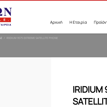
Αρχική
Η Εταιρία
Προϊόν
ΑΣ
IRIDIUM 9575 EXTREME SATELLITE PHONE
IRIDIUM
SATELLI