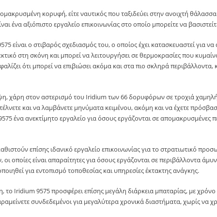
απομακρυσμένη κορυφή, είτε ναυτικός που ταξιδεύει στην ανοιχτή θάλασσ
ναι ένα αξιόπιστο εργαλείο επικοινωνίας στο οποίο μπορείτε να βασιστείτ
575 είναι ο στιβαρός σχεδιασμός του, ο οποίος έχει κατασκευαστεί για να 
τικό στη σκόνη και μπορεί να λειτουργήσει σε θερμοκρασίες που κυμαίνο
φαλίζει ότι μπορεί να επιβιώσει ακόμα και στα πιο σκληρά περιβάλλοντα,
ψη, χάρη στον αστερισμό του Iridium των 66 δορυφόρων σε τροχιά χαμηλής 
στέλνετε και να λαμβάνετε μηνύματα κειμένου, ακόμη και να έχετε πρόσβα
 9575 ένα ανεκτίμητο εργαλείο για όσους εργάζονται σε απομακρυσμένες π
θιστούν επίσης ιδανικό εργαλείο επικοινωνίας για το στρατιωτικό προσω
 οι οποίες είναι απαραίτητες για όσους εργάζονται σε περιβάλλοντα άμυνα
ποιηθεί για εντοπισμό τοποθεσίας και υπηρεσίες έκτακτης ανάγκης.
, το Iridium 9575 προσφέρει επίσης μεγάλη διάρκεια μπαταρίας, με χρόνο 
 παραμείνετε συνδεδεμένοι για μεγαλύτερα χρονικά διαστήματα, χωρίς να χ