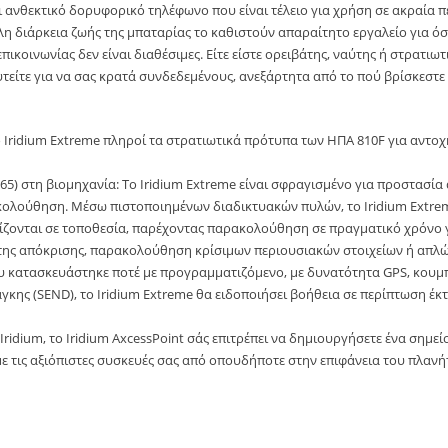
και ανθεκτικό δορυφορικό τηλέφωνο που είναι τέλειο για χρήση σε ακραία
λη διάρκεια ζωής της μπαταρίας το καθιστούν απαραίτητο εργαλείο για ό
κοινωνίας δεν είναι διαθέσιμες. Είτε είστε ορειβάτης, ναύτης ή στρατιωτι
υτείτε για να σας κρατά συνδεδεμένους, ανεξάρτητα από το πού βρίσκεστε
Iridium Extreme πληροί τα στρατιωτικά πρότυπα των ΗΠΑ 810F για αντοχ
) στη βιομηχανία: Το Iridium Extreme είναι σφραγισμένο για προστασία α
ολούθηση. Μέσω πιστοποιημένων διαδικτυακών πυλών, το Iridium Extre
ίζονται σε τοποθεσία, παρέχοντας παρακολούθηση σε πραγματικό χρόνο 
κτης απόκρισης, παρακολούθηση κρίσιμων περιουσιακών στοιχείων ή απλώς
ου κατασκευάστηκε ποτέ με προγραμματιζόμενο, με δυνατότητα GPS, κουμπ
ης (SEND), το Iridium Extreme θα ειδοποιήσει βοήθεια σε περίπτωση έκτα
idium, το Iridium AxcessPoint σάς επιτρέπει να δημιουργήσετε ένα σημεί
με τις αξιόπιστες συσκευές σας από οπουδήποτε στην επιφάνεια του πλανή