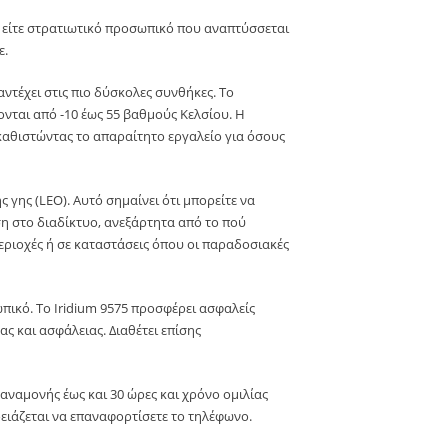
α είτε στρατιωτικό προσωπικό που αναπτύσσεται
ε.
αντέχει στις πιο δύσκολες συνθήκες. Το
νται από -10 έως 55 βαθμούς Κελσίου. Η
 καθιστώντας το απαραίτητο εργαλείο για όσους
γης (LEO). Αυτό σημαίνει ότι μπορείτε να
ση στο διαδίκτυο, ανεξάρτητα από το πού
εριοχές ή σε καταστάσεις όπου οι παραδοσιακές
πικό. Το Iridium 9575 προσφέρει ασφαλείς
ς και ασφάλειας. Διαθέτει επίσης
αναμονής έως και 30 ώρες και χρόνο ομιλίας
ρειάζεται να επαναφορτίσετε το τηλέφωνο.