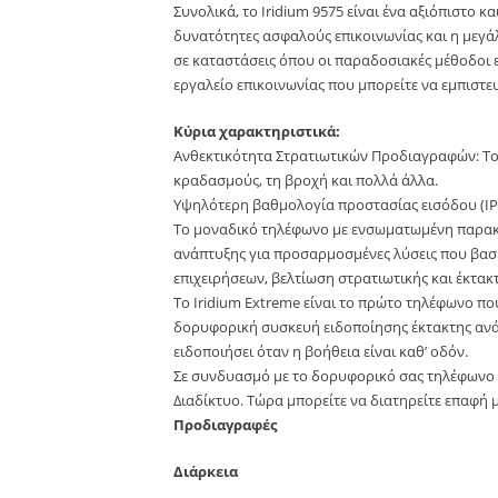
Συνολικά, το Iridium 9575 είναι ένα αξιόπιστο 
δυνατότητες ασφαλούς επικοινωνίας και η μεγά
σε καταστάσεις όπου οι παραδοσιακές μέθοδοι επι
εργαλείο επικοινωνίας που μπορείτε να εμπιστε
Κύρια χαρακτηριστικά:
Ανθεκτικότητα Στρατιωτικών Προδιαγραφών: Το 
κραδασμούς, τη βροχή και πολλά άλλα.
Υψηλότερη βαθμολογία προστασίας εισόδου (IP65
Το μοναδικό τηλέφωνο με ενσωματωμένη παρακ
ανάπτυξης για προσαρμοσμένες λύσεις που βασ
επιχειρήσεων, βελτίωση στρατιωτικής και έκτα
Το Iridium Extreme είναι το πρώτο τηλέφωνο π
δορυφορική συσκευή ειδοποίησης έκτακτης ανάγκ
ειδοποιήσει όταν η βοήθεια είναι καθ’ οδόν.
Σε συνδυασμό με το δορυφορικό σας τηλέφωνο Ir
Διαδίκτυο. Τώρα μπορείτε να διατηρείτε επαφή 
Προδιαγραφές
Διάρκεια