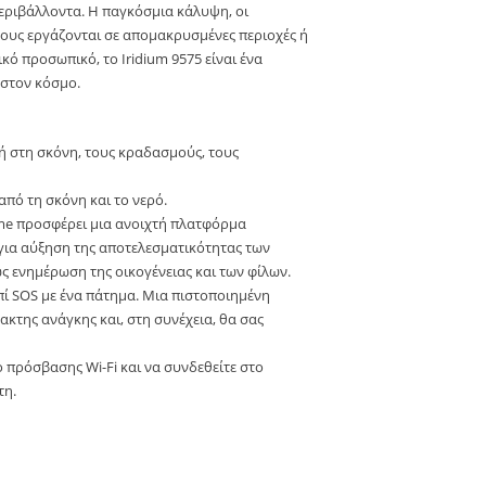
 περιβάλλοντα. Η παγκόσμια κάλυψη, οι
σους εργάζονται σε απομακρυσμένες περιοχές ή
κό προσωπικό, το Iridium 9575 είναι ένα
 στον κόσμο.
ή στη σκόνη, τους κραδασμούς, τους
πό τη σκόνη και το νερό.
me προσφέρει μια ανοιχτή πλατφόρμα
για αύξηση της αποτελεσματικότητας των
 ενημέρωση της οικογένειας και των φίλων.
ί SOS με ένα πάτημα. Μια πιστοποιημένη
κτης ανάγκης και, στη συνέχεια, θα σας
ο πρόσβασης Wi-Fi και να συνδεθείτε στο
τη.