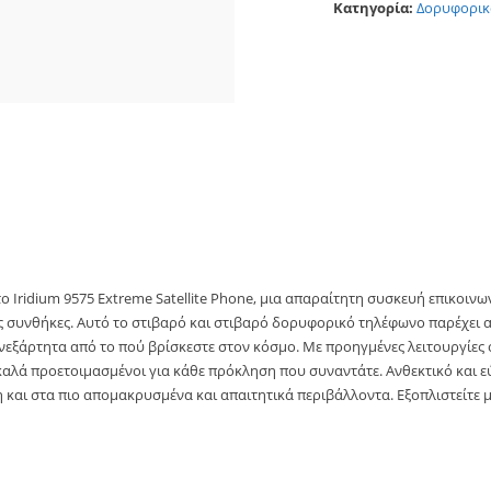
Κατηγορία:
Δορυφορικ
 Iridium 9575 Extreme Satellite Phone, μια απαραίτητη συσκευή επικοινων
ς συνθήκες. Αυτό το στιβαρό και στιβαρό δορυφορικό τηλέφωνο παρέχει 
νεξάρτητα από το πού βρίσκεστε στον κόσμο. Με προηγμένες λειτουργίε
ε καλά προετοιμασμένοι για κάθε πρόκληση που συναντάτε. Ανθεκτικό και ε
η και στα πιο απομακρυσμένα και απαιτητικά περιβάλλοντα. Εξοπλιστείτε 