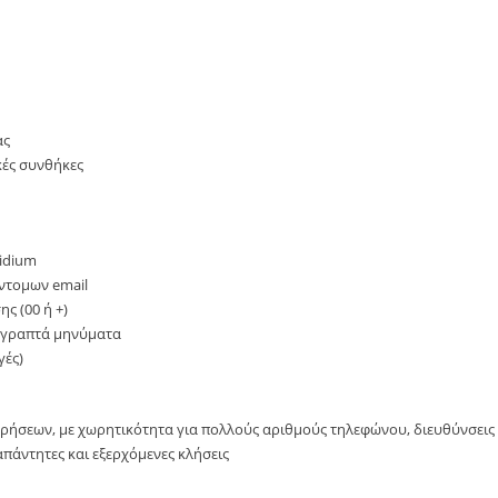
ας
κές συνθήκες
idium
ντομων email
ς (00 ή +)
ι γραπτά μηνύματα
γές)
ήσεων, με χωρητικότητα για πολλούς αριθμούς τηλεφώνου, διευθύνσεις e
απάντητες και εξερχόμενες κλήσεις