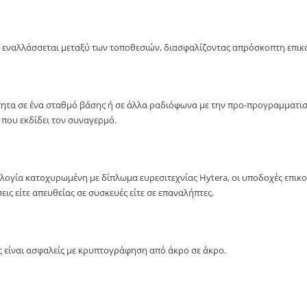
 εναλλάσσεται μεταξύ των τοποθεσιών, διασφαλίζοντας απρόσκοπτη επικ
ητα σε ένα σταθμό βάσης ή σε άλλα ραδιόφωνα με την προ-προγραμματισμ
που εκδίδει τον συναγερμό.
ολογία κατοχυρωμένη με δίπλωμα ευρεσιτεχνίας Hytera, οι υποδοχές επικ
ις είτε απευθείας σε συσκευές είτε σε επαναλήπτες.
ς είναι ασφαλείς με κρυπτογράφηση από άκρο σε άκρο.