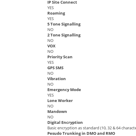
IP Site Connect
YES
Roaming
YES
5 Tone Signalling
NO
2 Tone Signalling
NO
VOX
NO
Priority Scan
YES
GPS SMS
NO
Vibration
NO
Emergency Mode
YES
Lone Worker
NO
Mandown
NO
Digital Encryption
Basic encryption as standard (10, 32 & 64 characte
Pesudo Trunking in DMO and RMO