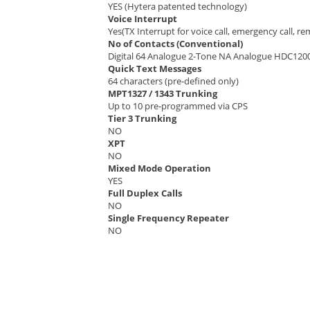
YES (Hytera patented technology)
Voice Interrupt
Yes(TX Interrupt for voice call, emergency call, r
No of Contacts (Conventional)
Digital 64 Analogue 2-Tone NA Analogue HDC120
Quick Text Messages
64 characters (pre-defined only)
MPT1327 / 1343 Trunking
Up to 10 pre-programmed via CPS
Tier 3 Trunking
NO
XPT
NO
Mixed Mode Operation
YES
Full Duplex Calls
NO
Single Frequency Repeater
NO