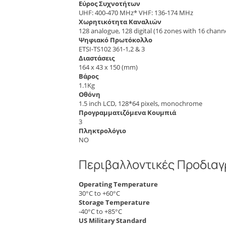
Εύρος Συχνοτήτων
UHF: 400-470 MHz* VHF: 136-174 MHz
Χωρητικότητα Καναλιών
128 analogue, 128 digital (16 zones with 16 chann
Ψηφιακό Πρωτόκολλο
ETSI-TS102 361-1,2 & 3
Διαστάσεις
164 x 43 x 150 (mm)
Βάρος
1.1Kg
Οθόνη
1.5 inch LCD, 128*64 pixels, monochrome
Προγραμματιζόμενα Κουμπιά
3
Πληκτρολόγιο
NO
Περιβαλλοντικές Προδια
Operating Temperature
30°C to +60°C
Storage Temperature
-40°C to +85°C
US Military Standard