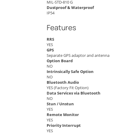
MIL-STD-810 G
Dustproof & Waterproof
IP54
Features
RRS
YES
GPS
Separate GPS adaptor and antenna
Option Board
NO
Intrinsically Safe Option
NO
Bluetooth Audio
YES (Factory Fit Option)
Data Services via Bluetooth
NO
Stun / Unstun
YES
Remote Monitor
YES
Priority Interrupt
YES