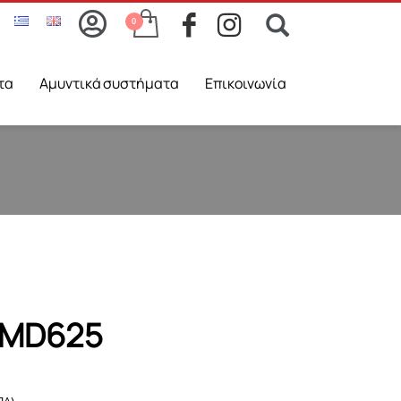
τα
Aμυντικά συστήματα
Επικοινωνία
 MD625