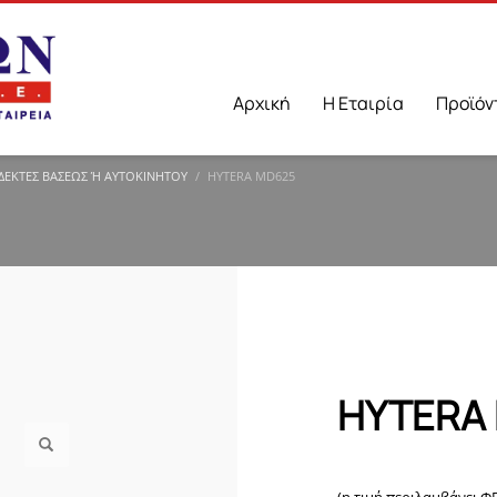
Αρχική
Η Εταιρία
Προϊόν
ΚΤΕΣ ΒΆΣΕΩΣ Ή ΑΥΤΟΚΙΝΉΤΟΥ
HYTERA MD625
HYTERA