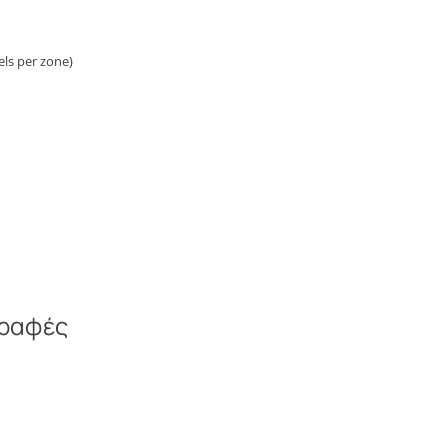
els per zone)
γραφές