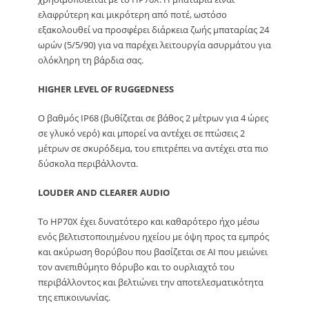
ελαφρύτερη και μικρότερη από ποτέ, ωστόσο
εξακολουθεί να προσφέρει διάρκεια ζωής μπαταρίας 24
ωρών (5/5/90) για να παρέχει λειτουργία ασυρμάτου για
ολόκληρη τη βάρδια σας.
HIGHER LEVEL OF RUGGEDNESS
Ο βαθμός IP68 (βυθίζεται σε βάθος 2 μέτρων για 4 ώρες
σε γλυκό νερό) και μπορεί να αντέχει σε πτώσεις 2
μέτρων σε σκυρόδεμα, του επιτρέπει να αντέχει στα πιο
δύσκολα περιβάλλοντα.
LOUDER AND CLEARER AUDIO
Το HP70X έχει δυνατότερο και καθαρότερο ήχο μέσω
ενός βελτιστοποιημένου ηχείου με όψη προς τα εμπρός
και ακύρωση θορύβου που βασίζεται σε AI που μειώνει
τον ανεπιθύμητο θόρυβο και το ουρλιαχτό του
περιβάλλοντος και βελτιώνει την αποτελεσματικότητα
της επικοινωνίας.