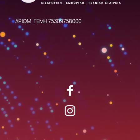
ΑΡΙΘΜ. ΓΕΜΗ 75309758000