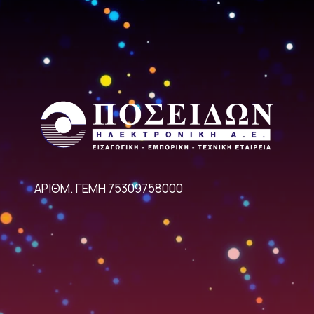
ΑΡΙΘΜ. ΓΕΜΗ 75309758000