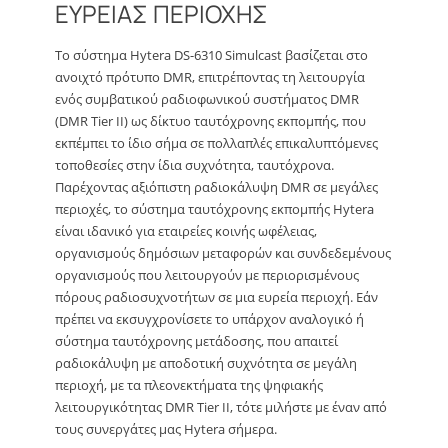
ΕΥΡΕΙΑΣ ΠΕΡΙΟΧΗΣ
Το σύστημα Hytera DS-6310 Simulcast βασίζεται στο
ανοιχτό πρότυπο DMR, επιτρέποντας τη λειτουργία
ενός συμβατικού ραδιοφωνικού συστήματος DMR
(DMR Tier II) ως δίκτυο ταυτόχρονης εκπομπής, που
εκπέμπει το ίδιο σήμα σε πολλαπλές επικαλυπτόμενες
τοποθεσίες στην ίδια συχνότητα, ταυτόχρονα.
Παρέχοντας αξιόπιστη ραδιοκάλυψη DMR σε μεγάλες
περιοχές, το σύστημα ταυτόχρονης εκπομπής Hytera
είναι ιδανικό για εταιρείες κοινής ωφέλειας,
οργανισμούς δημόσιων μεταφορών και συνδεδεμένους
οργανισμούς που λειτουργούν με περιορισμένους
πόρους ραδιοσυχνοτήτων σε μια ευρεία περιοχή. Εάν
πρέπει να εκσυγχρονίσετε το υπάρχον αναλογικό ή
σύστημα ταυτόχρονης μετάδοσης, που απαιτεί
ραδιοκάλυψη με αποδοτική συχνότητα σε μεγάλη
περιοχή, με τα πλεονεκτήματα της ψηφιακής
λειτουργικότητας DMR Tier II, τότε μιλήστε με έναν από
τους συνεργάτες μας Hytera σήμερα.