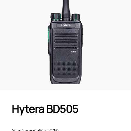
Hytera BD505
(η τιμή περιλαμβάνει ΦΠΑ)