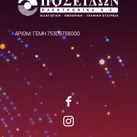
ΑΡΙΘΜ. ΓΕΜΗ 75309758000