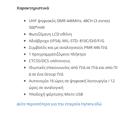
Χαρακτηριστικά
UHF ψηφιακός DMR 446MHz, 48CH (3 zones)
500*mW
Φωτιζόμενη LCD οθόνη
Αδιάβροχο (IP54), MIL-STD- 810C/D/E/F/G
Συμβατός και με αναλογικούς PMR 446 Π/Δ
1 προγραμματιζόμενο πλήκτρο
CTCSS/DCS υπότονους
Ιδιωτικές επικοινωνίες από Π/Δ σε Π/Δ και απο Π/
Δ σε ένα Group Π/Δ
Αυτονομία 16 ώρες σε ψηφιακή λειτουργία / 12
ώρες σε αναλογική
Υποδοχή φόρτισης Micro USB
Δείτε περισσότερα για την εταιρεία Hytera εδώ