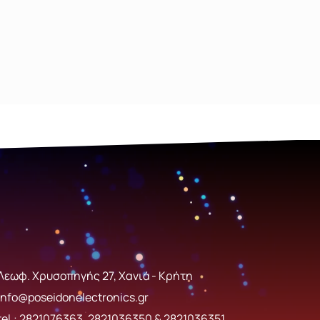
Λεωφ. Χρυσοπηγής 27, Χανιά - Κρήτη
info@poseidonelectronics.gr
tel.:
2821076363
,
2821036350
&
2821036351