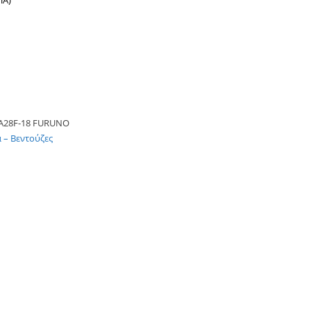
ΠΑ)
A28F-18 FURUNO
 – Βεντούζες