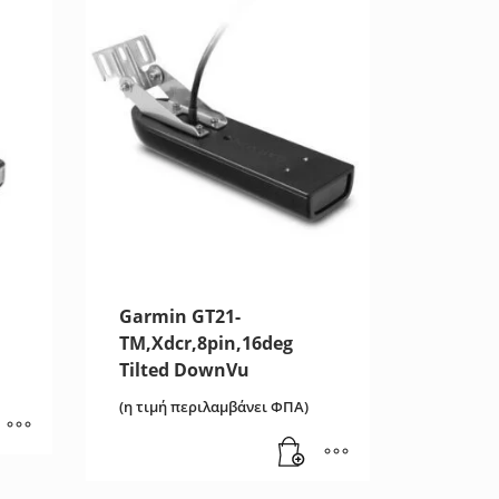
Garmin GT21-
TM,Xdcr,8pin,16deg
Tilted DownVu
(η τιμή περιλαμβάνει ΦΠΑ)