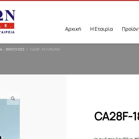
Αρχική
Η Εταιρία
Προϊόν
Α – ΒΕΝΤΟΎΖΕΣ
CA28F-18 FURUNO
CA28F-1