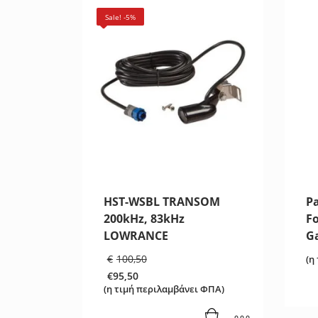
Sale! -5%
HST-WSBL TRANSOM
P
200kHz, 83kHz
F
LOWRANCE
G
Original
€
100,50
(η
price
€
95,50
was:
Η
(η τιμή περιλαμβάνει ΦΠΑ)
€100,50.
τρέχουσα
τιμή