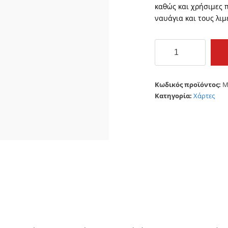
καθώς και χρήσιμες 
ναυάγια και τους λιμ
C-
MAP
DISCOVER
||
Κωδικός προϊόντος:
M
M-
Κατηγορία:
Χάρτες
EM-
Y204MS
Lowrance
ποσότητα