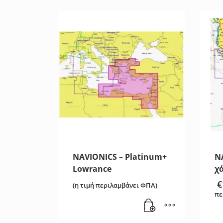
NAVIONICS – Platinum+
N
Lowrance
χ
€
(η τιμή περιλαμβάνει ΦΠΑ)
πε