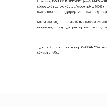
Η έκδοση
C-MAP® DISCOVER™
(
κωδ. M-EM-Y2
εξαιρετικά χαμηλό κόστος. Υποστηρίζει 100% τη
όλους τους τύπους χρήσης (ναυσιπλοΐα / ψάρεμ
Μέσω του εύχρηστου μενού των συσκευών, υπάρχ
ασφαλείας, επιλογή χρωματικής απεικόνισης αν
Έχοντας λοιπόν μια συσκευή
LOWRANCE®
, νέ
εύκολη υπόθεση!