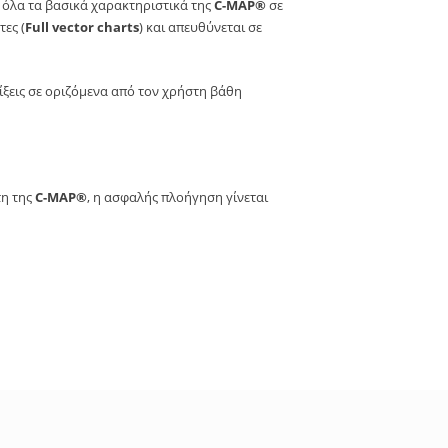
 όλα τα βασικά χαρακτηριστικά της
C-MAP®
σε
ες (
Full vector charts
) και απευθύνεται σε
ξεις σε οριζόμενα από τον χρήστη βάθη
τη της
C-MAP®
, η ασφαλής πλοήγηση γίνεται