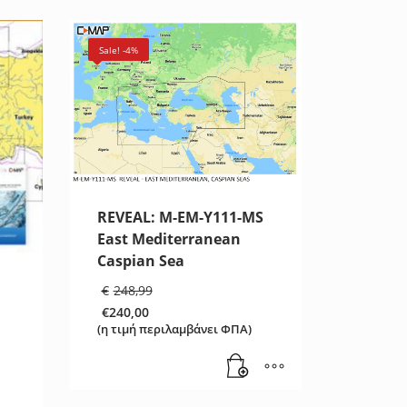
Sale! -4%
REVEAL: M-EM-Y111-MS
East Mediterranean
Caspian Sea
Original
€
248,99
price
€
240,00
was:
Η
(η τιμή περιλαμβάνει ΦΠΑ)
€248,99.
τρέχουσα
τιμή
είναι:
€240,00.