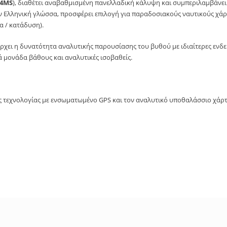
04MS
), διαθέτει αναβαθμισμένη πανελλαδική κάλυψη και συμπεριλαμβάνει
ν Ελληνική γλώσσα, προσφέρει επιλογή για παραδοσιακούς ναυτικούς χάρτ
α / κατάδυση).
ει η δυνατότητα αναλυτικής παρουσίασης του βυθού με ιδιαίτερες ενδεί
ά μονάδα βάθους και αναλυτικές ισοβαθείς.
ας τεχνολογίας με ενσωματωμένο GPS και τον αναλυτικό υποθαλάσσιο χάρ