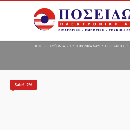
HOME
ΠΡΟΪΌΝΤΑ
ΗΛΕΚΤΡΟΝΙΚΆ ΝΑΥΤΙΛΊΑΣ
ΧΆΡΤΕΣ
Sale! -2%