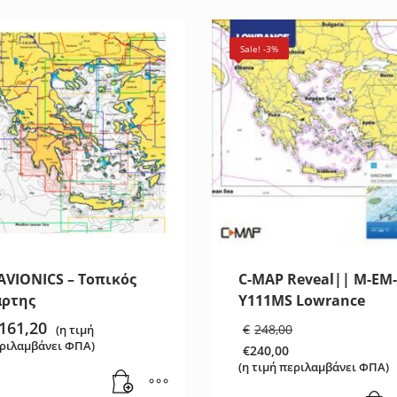
Sale! -3%
AVIONICS – Τοπικός
C-MAP Reveal|| M-EM-
άρτης
Y111MS Lowrance
Original
161,20
€
248,00
(η τιμή
price
ριλαμβάνει ΦΠΑ)
€
240,00
was:
Η
(η τιμή περιλαμβάνει ΦΠΑ)
€248,00.
τρέχουσα
τιμή