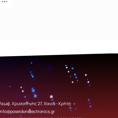
Λεωφ. Χρυσοπηγής 27, Χανιά - Κρήτη
info@poseidonelectronics.gr