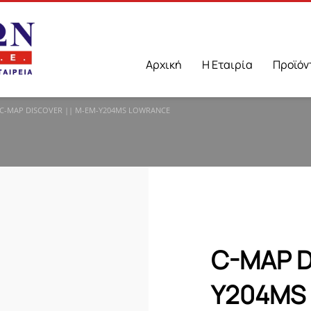
Αρχική
Η Εταιρία
Προϊόν
C-MAP DISCOVER || M-EM-Y204MS LOWRANCE
C-MAP D
Y204MS 