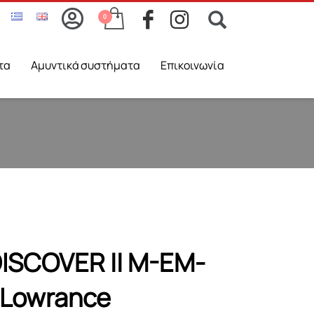
τα
Aμυντικά συστήματα
Επικοινωνία
ISCOVER || M-EM-
Lowrance