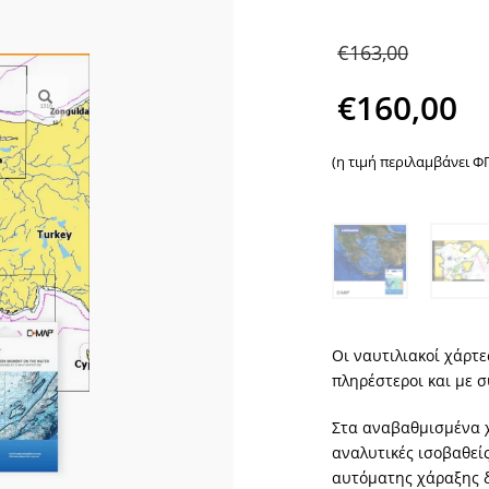
Origi
€
163,00
price
€
160,00
was:
Η
(η τιμή περιλαμβάνει Φ
€163,
τρέχουσα
τιμή
είναι:
€160,00.
Οι ναυτιλιακοί χάρτ
πληρέστεροι και με 
Στα αναβαθμισμένα χ
αναλυτικές ισοβαθείς
αυτόματης χάραξης δ