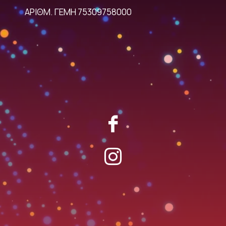
ΑΡΙΘΜ. ΓΕΜΗ 75309758000