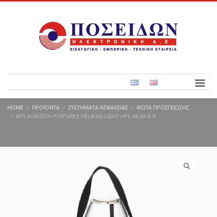
HOME
ΠΡΟΪΌΝΤΑ
ΣΥΣΤΉΜΑΤΑ ΑΣΦΑΛΕΊΑΣ
ΦΏΤΑ ΠΡΟΣΓΕΊΩΣΗΣ
APS AVIATION PORTABLE HELIPAD LIGHT HPL-M-04-R-P