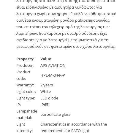
λειτουργίας στο 100% της έντασής του. Κάθε φωτιστικό
είναι εξοπλισμένο με αισθητήρα λυκόφωτος για
λειτουργία χωρίς συντήρηση. Επιπλέον, κάθε φωτιστικό
διαθέτει ενσωματωμένη μονάδα ραδιοεπικοινωνίας,
που επιτρέπει τον τηλεχειρισμό της λειτουργίας των
λαμπτήρων. Ένα καρότσι με σταθμό σύνδεσης έχει
σχεδιαστεί για να λειτουργεί με τα φωτιστικά για τη
μεταφορά ενός σετ φωτιστικών στον χώρο λειτουργίας.
Property:
Value:
Producer:
APS AVIATION
Product
HPL-M-04-R-P
code:
Warranty:
2 years
Light color:
White
Light type:
LED diode
IP:
IP65
Lampshade
borosilicate glass
material:
Light
Characteristics in accordance with the
intensity:
requirements for FATO light