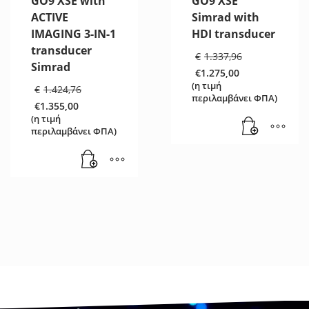
GO9 XSE with
GO9 XSE
ACTIVE
Simrad with
IMAGING 3-IN-1
HDI transducer
transducer
Original
€
1.337,96
price
Simrad
€
1.275,00
was:
Η
Original
(η τιμή
€
1.424,76
€1.337,96
τρέχουσα
price
περιλαμβάνει ΦΠΑ)
€
1.355,00
τιμή
was:
Η
(η τιμή
είναι:
€1.424,76.
τρέχουσα
περιλαμβάνει ΦΠΑ)
€1.275,00.
τιμή
είναι:
€1.355,00.