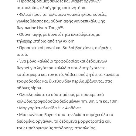
• Προσαρμόσιμες σελίδες και widget οργάνων
ιστιοπλοΐας, πλοήγησης και κινητήρα.
• Φιλικά προς τα πολωμένα γυαλιά ηλίου, ευρείες
γωνίες θέασης και οθόνη αφής νανοεπικάλυψης
Raymarine HydroTough™.
• Οθόνη αφής με δυνατότητα κλειδώματος με
τηλεχειριστήριο από την Axiom.
• Προαιρετικοί μονοί και διπλοί βραχίονες στήριξης
ιστού.
• Ένα μόνο καλώδιο τροφοδοσίας και δεδομένων
Raynet για λιγότερα καλώδια που διατρέχουν το
κατάστρωμα και τον ιστό. Λάβετε υπόψη ότι τα καλώδια
τροφοδοσίας και δικτύου δεν περιλαμβάνονται στις
οθόνες Alpha.
• Ολοκληρώστε το σύστημά σας με προαιρετικά
καλώδια τροφοδοσίας/δεδομένων 1m, 3m, 5m και 10m.
• Μαργαρίτα-αλυσίδα έως 4 οθόνες.
• Μια σύνδεση Raynet από την Axiom παρέχει όλα τα
δεδομένα οργάνων, τα δεδομένα μορφοτροπέα και
τους υπολογισμούς απόδοσης ιστιοπλοΐας.