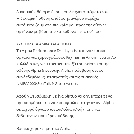
Δυναμική οθόνη ανέμου που δείχνει αυτόματο ζουμ
Η δυναμική οθόνη απόδοσης ανέμου παρέχει
αυτόματο ζουμ στο πιο κρίσιμο μέρος της οθόνης
οργάνων με βάση την κατεύθυνση του ανέμου.
ΣΥΣΤΗΜΑΤΑ ΑΛΦΑ ΚΑΙ ΑΞΙΩΜΑ
Τα Alpha Performance Displays είναι συνοδευτικά
όργανα για χαρτογράφους Raymarine Axiom. Ένα απλό
καλώδιο RayNet Ethernet μεταξύ του Axiom και της
οθόνης Alpha δίνει στην Alpha πρόσβαση στους
συνδεδεμένους μετατροπείς και τις συσκευές
NMEA2000/SeaTalk NG του Axiom.
Αφού γίνει σύζευξη με ένα δίκτυο Axiom, μπορείτε να
προσαρμόσετε και να διαμορφώσετε την οθόνη Alpha
σε ισχυρό όργανο ιστιοπλοΐας, πλοήγησης και
δεδομένων κινητήρα απόδοσης.
Βασικά χαρακτηριστικά Alpha