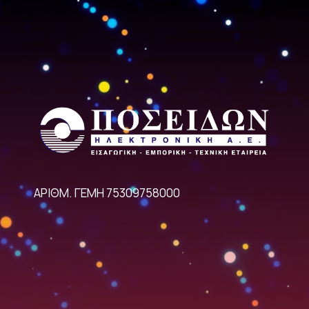
ΑΡΙΘΜ. ΓΕΜΗ 75309758000