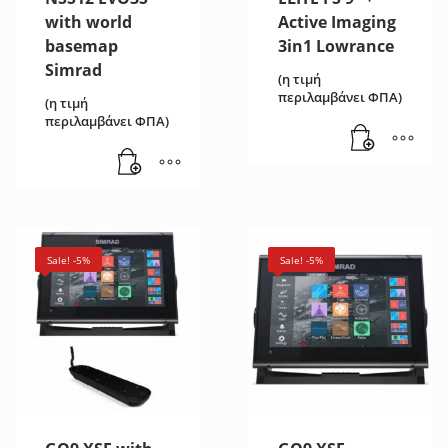
with world
Active Imaging
basemap
3in1 Lowrance
Simrad
(η τιμή
περιλαμβάνει ΦΠΑ)
(η τιμή
περιλαμβάνει ΦΠΑ)
Sale! -5%
Sale! -5%