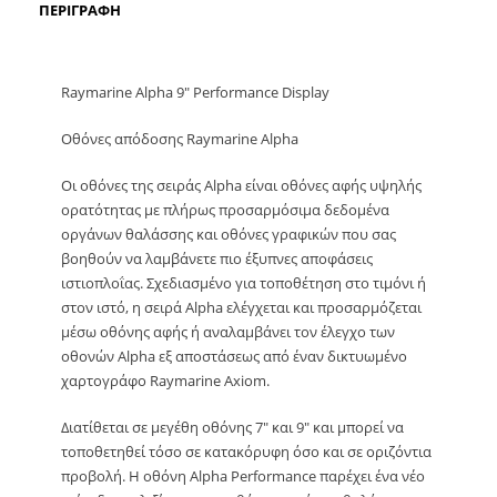
ΠΕΡΙΓΡΑΦΉ
Raymarine Alpha 9″ Performance Display
Οθόνες απόδοσης Raymarine Alpha
Οι οθόνες της σειράς Alpha είναι οθόνες αφής υψηλής
ορατότητας με πλήρως προσαρμόσιμα δεδομένα
οργάνων θαλάσσης και οθόνες γραφικών που σας
βοηθούν να λαμβάνετε πιο έξυπνες αποφάσεις
ιστιοπλοΐας. Σχεδιασμένο για τοποθέτηση στο τιμόνι ή
στον ιστό, η σειρά Alpha ελέγχεται και προσαρμόζεται
μέσω οθόνης αφής ή αναλαμβάνει τον έλεγχο των
οθονών Alpha εξ αποστάσεως από έναν δικτυωμένο
χαρτογράφο Raymarine Axiom.
Διατίθεται σε μεγέθη οθόνης 7″ και 9″ και μπορεί να
τοποθετηθεί τόσο σε κατακόρυφη όσο και σε οριζόντια
προβολή. Η οθόνη Alpha Performance παρέχει ένα νέο