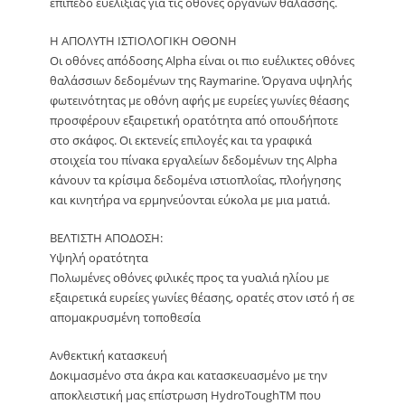
επίπεδο ευελιξίας για τις οθόνες οργάνων θαλάσσης.
Η ΑΠΟΛΥΤΗ ΙΣΤΙΟΛΟΓΙΚΗ ΟΘΟΝΗ
Οι οθόνες απόδοσης Alpha είναι οι πιο ευέλικτες οθόνες
θαλάσσιων δεδομένων της Raymarine. Όργανα υψηλής
φωτεινότητας με οθόνη αφής με ευρείες γωνίες θέασης
προσφέρουν εξαιρετική ορατότητα από οπουδήποτε
στο σκάφος. Οι εκτενείς επιλογές και τα γραφικά
στοιχεία του πίνακα εργαλείων δεδομένων της Alpha
κάνουν τα κρίσιμα δεδομένα ιστιοπλοΐας, πλοήγησης
και κινητήρα να ερμηνεύονται εύκολα με μια ματιά.
ΒΕΛΤΙΣΤΗ ΑΠΟΔΟΣΗ:
Υψηλή ορατότητα
Πολωμένες οθόνες φιλικές προς τα γυαλιά ηλίου με
εξαιρετικά ευρείες γωνίες θέασης, ορατές στον ιστό ή σε
απομακρυσμένη τοποθεσία
Ανθεκτική κατασκευή
Δοκιμασμένο στα άκρα και κατασκευασμένο με την
αποκλειστική μας επίστρωση HydroToughTM που