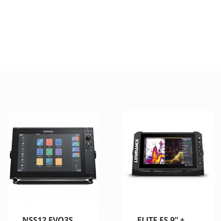
NSS12 EVO3S
ELITE FS 9” +