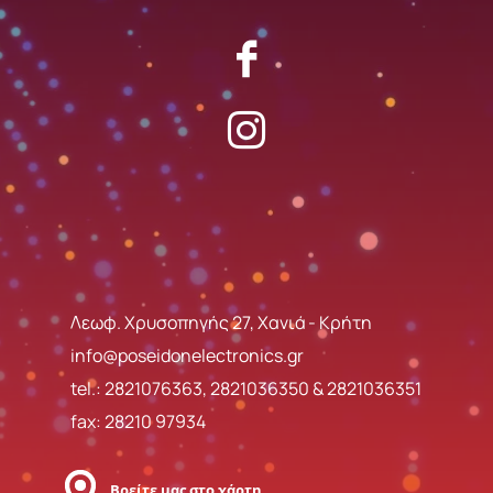
Λεωφ. Χρυσοπηγής 27, Χανιά - Κρήτη
info@poseidonelectronics.gr
tel.:
2821076363
,
2821036350
&
2821036351
fax: 28210 97934
Βρείτε μας στο χάρτη